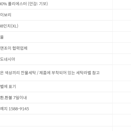
00% 폴리에스터 (안감: 기모)
이보리
38인치(XL)
울
앤조이 협력업체
도네시아
은 색상끼리 찬물세탁 / 제품에 부착되어 있는 세탁라벨 참고
벨에 표기
환,환불 7일이내
예지 1588-9145