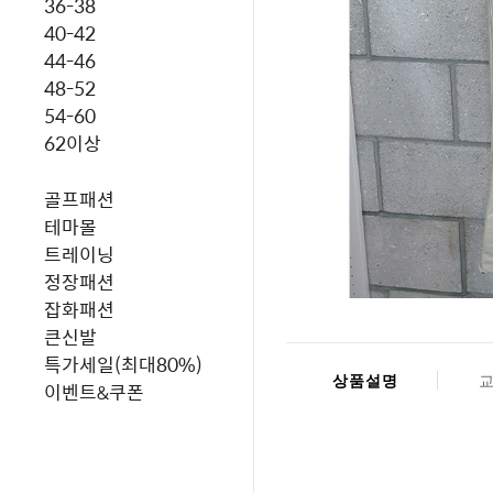
36-38
40-42
44-46
48-52
54-60
62이상
골프패션
테마몰
트레이닝
정장패션
잡화패션
큰신발
특가세일(최대80%)
상품설명
이벤트&쿠폰