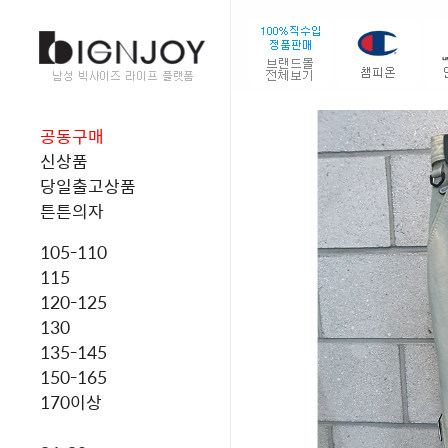
공동구매
신상품
당일출고상품
튼튼의자
105-110
115
120-125
130
135-145
150-165
170이상