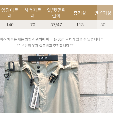
엉덩이둘
허벅지둘
앞/뒷밑위
총기장
안쪽기장
레
레
길이
140
70
37/47
113
30
이즈 치수는 재는 방법과 위치에 따라 1~3cm 오차가 있을 수 있습니다 *
** 본인의 옷과 실측비교 추천합니다 **
페이코 ID