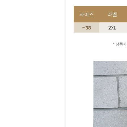
사이즈
라벨
2XL
~38
* 상품사