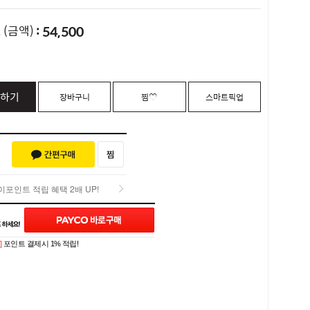
54,500
L
(금액)
하기
장바구니
찜♡
스마트픽업
포인트 적립 혜택 2배 UP!
포인트 적립 혜택 2배 UP!
Q&A (0)
]
포인트 결제시 1% 적립!