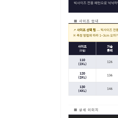
빅사이즈 전용 패턴으로 넉넉하
■ 사이즈 안내
📌
사이즈 선택 팁
— 빅사이즈 전용
※ 측정 방법에 따라 1~3cm 오차
사이즈
가슴
둘레
(라벨)
110
126
(2XL)
120
136
(3XL)
130
146
(4XL)
■ 상세 이미지