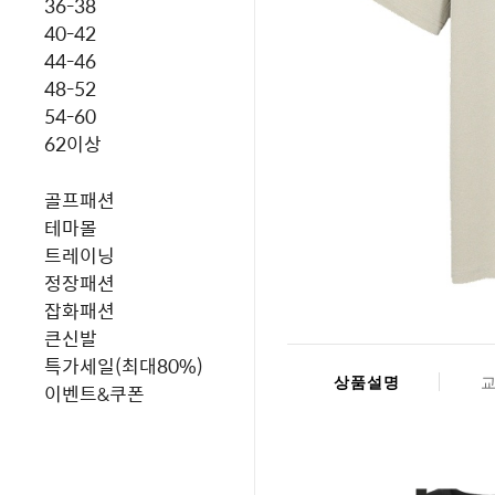
36-38
40-42
44-46
48-52
54-60
62이상
골프패션
테마몰
트레이닝
정장패션
잡화패션
큰신발
특가세일(최대80%)
상품설명
이벤트&쿠폰