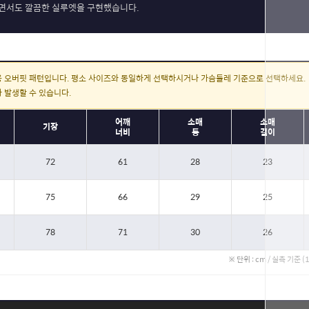
면서도 깔끔한 실루엣을 구현했습니다.
 오버핏 패턴입니다. 평소 사이즈와 동일하게 선택하시거나 가슴둘레 기준으로 선택하세요.
가 발생할 수 있습니다.
어깨
소매
소매
기장
너비
통
길이
72
61
28
23
75
66
29
25
78
71
30
26
※ 단위 : cm / 실측 기준 