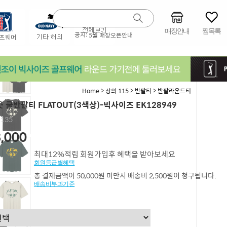
매장안내
찜목록
공지:
5월 매장오픈안내
>
>
>
Home
상의 115
반팔티
반팔라운드티
 쿨반팔티 FLATOUT(3색상)-빅사이즈 EK128949
,135
,000
최대12%적립 회원가입후 혜택을 받아보세요
회원등급별혜택
총 결제금액이 50,000원 미만시 배송비 2,500원이 청구됩니다.
배송비부과기준