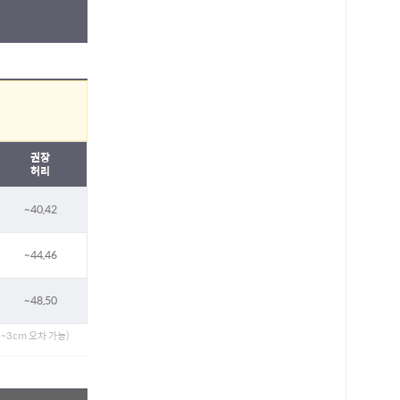
권장
허리
~40,42
~44,46
~48,50
(1~3cm 오차 가능)