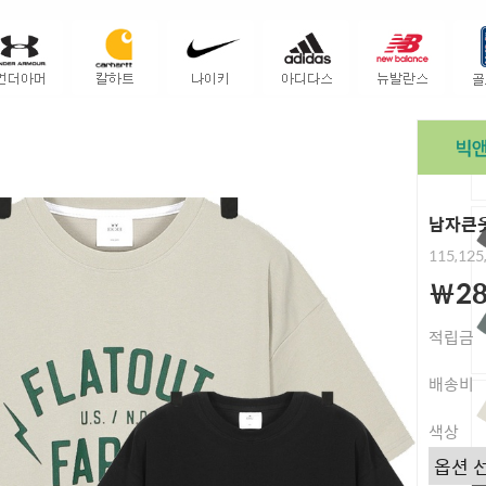
남자큰옷
115,125
￦28
적립금
배송비
색상