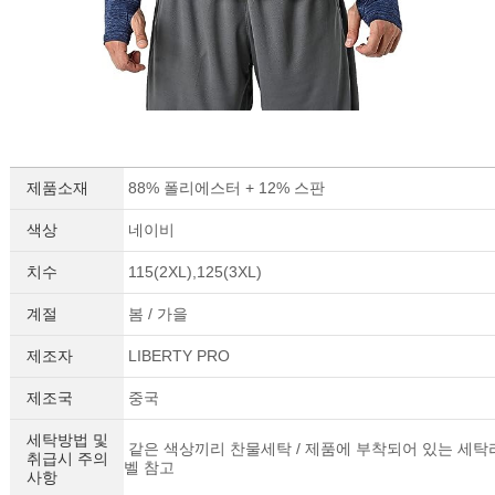
제품소재
88% 폴리에스터 + 12% 스판
색상
네이비
치수
115(2XL),125(3XL)
계절
봄 / 가을
제조자
LIBERTY PRO
제조국
중국
세탁방법 및
같은 색상끼리 찬물세탁 / 제품에 부착되어 있는 세탁
취급시 주의
벨 참고
사항