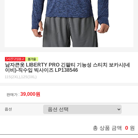
남자큰옷 LIBERTY PRO 긴팔티 기능성 스티치 보카시(네
이비)-직수입 빅사이즈 LP138546
115(2XL),125(3XL)
39,000원
판매가 :
옵션
0
총 상품 금액
원