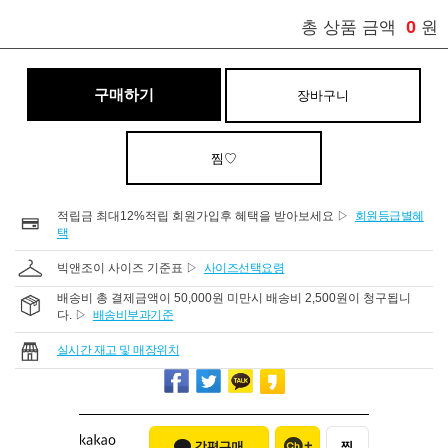
0
총 상품 금액
원
구매하기
장바구니
찜♡
적립금 최대12%적립 회원가입후 혜택을 받아보세요 ▷
회원등급별혜
택
빅앤조이 사이즈 기준표 ▷
사이즈선택요령
배송비 총 결제금액이 50,000원 미만시 배송비 2,500원이 청구됩니
다. ▷
배송비부과기준
실시간 재고 및 매장위치