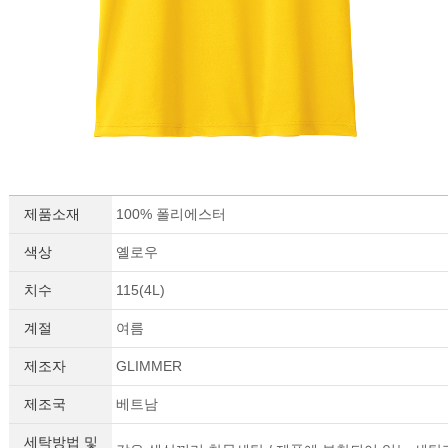
제품소재
100% 폴리에스터
이코 라이프 하
색상
옐로우
치수
115(4L)
계절
여름
제조자
GLIMMER
제조국
베트남
세탁방법 및