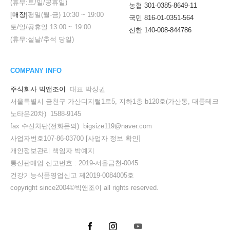
(휴무:토/일/공휴일)
농협 301-0385-8649-11
[매장]
평일(월-금)
10:30
~
19:00
국민 816-01-0351-564
토/일/공휴일
13:00
~
19:00
신한 140-008-844786
(휴무:설날/추석 당일)
COMPANY INFO
주식회사 빅앤조이
대표 박성권
서울특별시 금천구 가산디지털1로5, 지하1층 b120호(가산동, 대륭테크
노타운20차) 1588-9145
fax 수신차단(전화문의) bigsize119@naver.com
사업자번호107-86-03700
[사업자 정보 확인]
개인정보관리 책임자 박예지
통신판매업 신고번호 : 2019-서울금천-0045
세요!
건강기능식품영업신고 제2019-0084005호
copyright since2004©빅앤조이 all rights reserved.