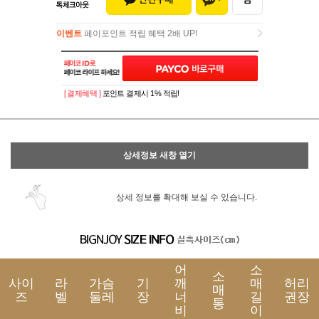
이벤트
페이포인트 적립 혜택 2배 UP!
이벤트
페이포인트 적립 혜택 2배 UP!
[ 결제혜택 ]
포인트 결제시 1% 적립!
상세정보 새창 열기
상세 정보를 확대해 보실 수 있습니다.
어
소
소
사이
라
가슴
기
깨
매
허리
매
즈
벨
둘레
장
너
길
권장
통
비
이