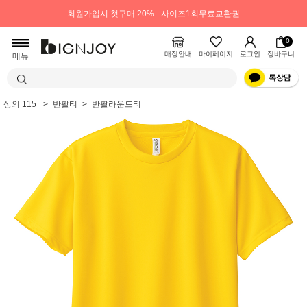
회원가입시 첫구매 20%
사이즈1회무료교환권
0
매장안내
마이페이지
로그인
장바구니
메뉴
상의 115
반팔티
반팔라운드티