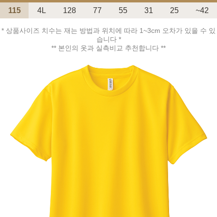
115
4L
128
77
55
31
25
~42
* 상품사이즈 치수는 재는 방법과 위치에 따라 1~3cm 오차가 있을 수 있
습니다 *
** 본인의 옷과 실측비교 추천합니다 **
페이코 ID로 페
PAYCO 바로구매