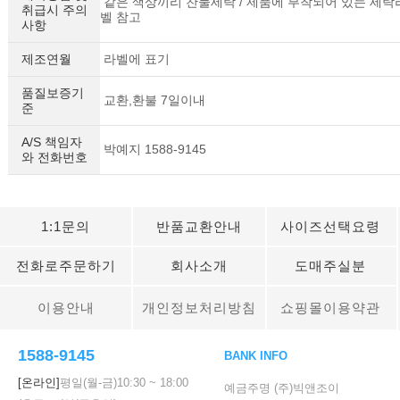
같은 색상끼리 찬물세탁 / 제품에 부착되어 있는 세탁
취급시 주의
벨 참고
사항
제조연월
라벨에 표기
품질보증기
교환,환불 7일이내
준
A/S 책임자
박예지 1588-9145
와 전화번호
1:1문의
반품교환안내
사이즈선택요령
전화로주문하기
회사소개
도매주실분
이용안내
개인정보처리방침
쇼핑몰이용약관
1588-9145
BANK INFO
[온라인]
평일(월-금)
10:30
~
18:00
예금주명 (주)빅앤조이