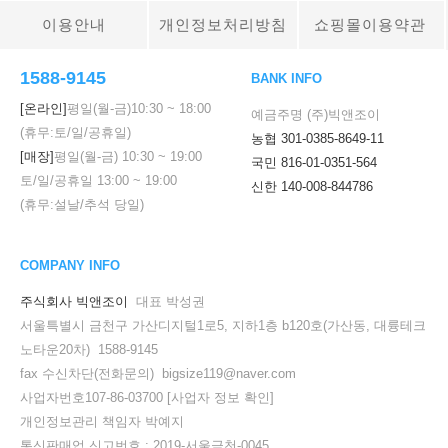
이용안내
개인정보처리방침
쇼핑몰이용약관
1588-9145
BANK INFO
[온라인]
평일(월-금)
10:30
~
18:00
예금주명 (주)빅앤조이
(휴무:토/일/공휴일)
농협 301-0385-8649-11
[매장]
평일(월-금)
10:30
~
19:00
국민 816-01-0351-564
토/일/공휴일
13:00
~
19:00
신한 140-008-844786
(휴무:설날/추석 당일)
COMPANY INFO
주식회사 빅앤조이
대표 박성권
세요!
서울특별시 금천구 가산디지털1로5, 지하1층 b120호(가산동, 대륭테크
노타운20차) 1588-9145
fax 수신차단(전화문의) bigsize119@naver.com
사업자번호107-86-03700
[사업자 정보 확인]
개인정보관리 책임자 박예지
통신판매업 신고번호 : 2019-서울금천-0045