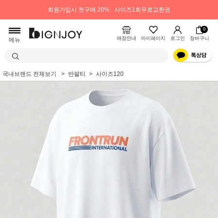
회원가입시 첫구매 20%
사이즈1회무료교환권
0
매장안내
마이페이지
로그인
장바구니
메뉴
국내브랜드 전체보기
반팔티
사이즈120