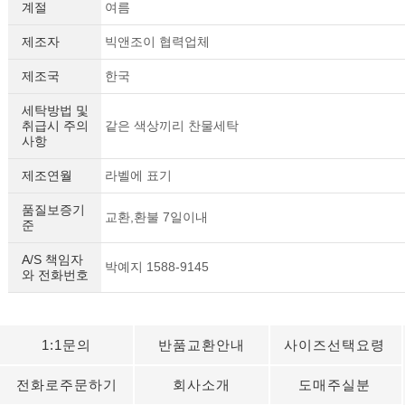
계절
여름
제조자
빅앤조이 협력업체
제조국
한국
세탁방법 및
취급시 주의
같은 색상끼리 찬물세탁
사항
제조연월
라벨에 표기
품질보증기
교환,환불 7일이내
준
A/S 책임자
박예지 1588-9145
와 전화번호
1:1문의
반품교환안내
사이즈선택요령
전화로주문하기
회사소개
도매주실분