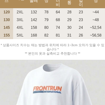
즈
둘레
장
너
길
장
통
비
이
120
2XL
132
78
64
28
23
~44
130
3XL
142
79
68
29
23
~48
페이코 ID로 페
145
4XL
158
80
74
30
24
~52,54
PAYCO 바로구매
155
5XL
168
82
81
31
26
~56,58
* 상품사이즈 치수는 재는 방법과 위치에 따라 1~3cm 오차가 있을 수 있
습니다 *
** 본인의 옷과 실측비교 추천합니다 **