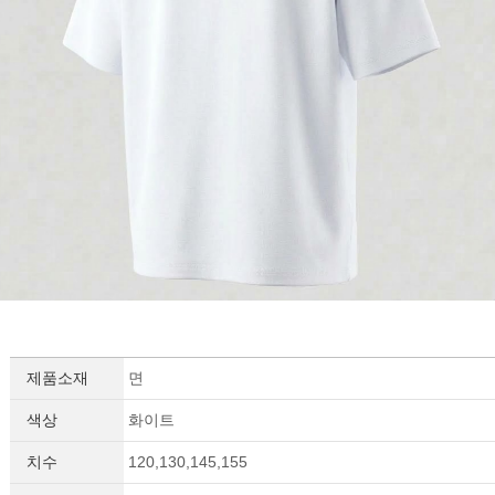
이코 라이프 하
제품소재
면
색상
화이트
치수
120,130,145,155