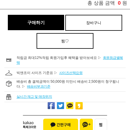
0
총 상품 금액
원
구매하기
장바구니
찜♡
적립금 최대12%적립 회원가입후 혜택을 받아보세요 ▷
회원등급별혜
택
빅앤조이 사이즈 기준표 ▷
사이즈선택요령
배송비 총 결제금액이 50,000원 미만시 배송비 2,500원이 청구됩니
다. ▷
배송비부과기준
실시간 재고 및 매장위치