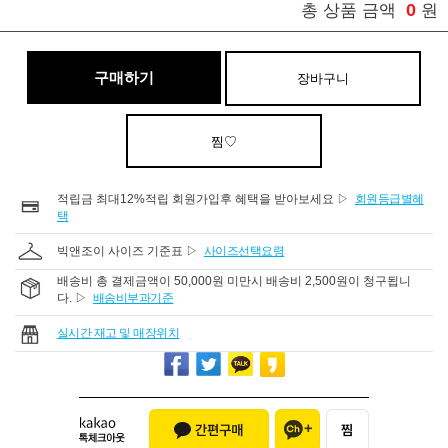
0
총 상품 금액
원
구매하기
장바구니
찜♡
적립금 최대12%적립 회원가입후 혜택을 받아보세요 ▷
회원등급별혜
택
빅앤조이 사이즈 기준표 ▷
사이즈선택요령
배송비 총 결제금액이 50,000원 미만시 배송비 2,500원이 청구됩니
다. ▷
배송비부과기준
실시간 재고 및 매장위치