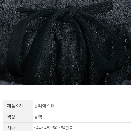
제품소재
폴리에스터
색상
블랙
치수
~44,~48,~50,~54인치