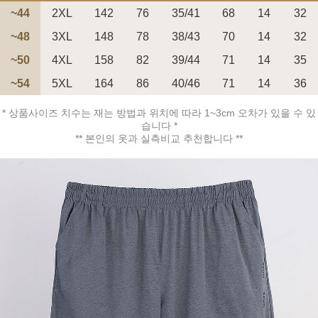
~44
2XL
142
76
35/41
68
14
32
~48
3XL
148
78
38/43
70
14
32
~50
4XL
158
82
39/44
71
14
35
페이코 ID로 페
~54
5XL
164
86
40/46
71
14
36
PAYCO 바로구매
* 상품사이즈 치수는 재는 방법과 위치에 따라 1~3cm 오차가 있을 수 있
습니다 *
** 본인의 옷과 실측비교 추천합니다 **