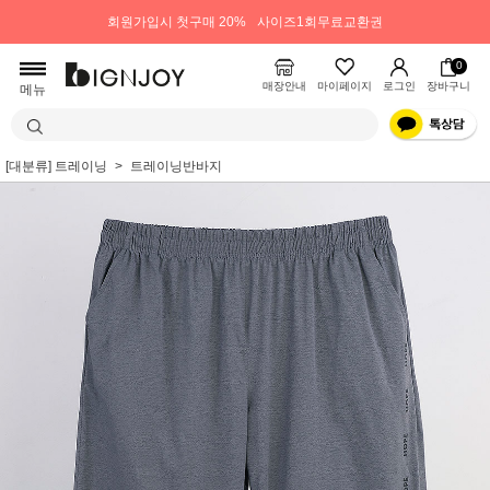
회원가입시 첫구매 20%
사이즈1회무료교환권
0
매장안내
마이페이지
로그인
장바구니
메뉴
[대분류] 트레이닝
트레이닝반바지