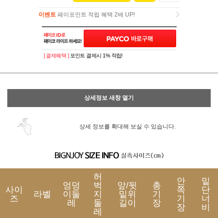
이벤트
페이포인트 적립 혜택 2배 UP!
이벤트
페이포인트 적립 혜택 2배 UP!
[ 결제혜택 ]
포인트 결제시 1% 적립!
상세정보 새창 열기
상세 정보를 확대해 보실 수 있습니다.
허
안
밑
엉덩
벅
앞/뒷
총
사이
쪽
단
라벨
이둘
지
밑위
기
즈
기
너
레
둘
길이
장
장
비
레