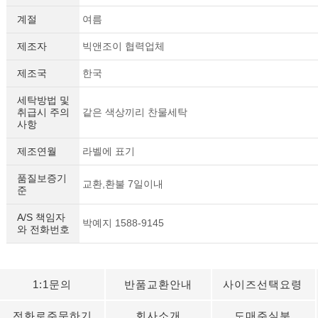
계절
여름
제조자
빅앤조이 협력업체
제조국
한국
세탁방법 및
취급시 주의
같은 색상끼리 찬물세탁
사항
제조연월
라벨에 표기
품질보증기
교환,환불 7일이내
준
A/S 책임자
박예지 1588-9145
와 전화번호
1:1문의
반품교환안내
사이즈선택요령
전화로주문하기
회사소개
도매주실분