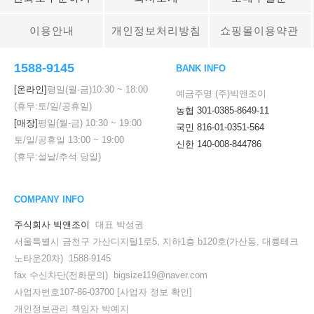
이용안내
개인정보처리방침
쇼핑몰이용약관
1588-9145
BANK INFO
[온라인]
평일(월-금)
10:30
~
18:00
예금주명 (주)빅앤조이
(휴무:토/일/공휴일)
농협 301-0385-8649-11
[매장]
평일(월-금)
10:30
~
19:00
국민 816-01-0351-564
토/일/공휴일
13:00
~
19:00
신한 140-008-844786
(휴무:설날/추석 당일)
COMPANY INFO
주식회사 빅앤조이
대표 박성권
서울특별시 금천구 가산디지털1로5, 지하1층 b120호(가산동, 대륭테크
노타운20차) 1588-9145
fax 수신차단(전화문의) bigsize119@naver.com
사업자번호107-86-03700
[사업자 정보 확인]
개인정보관리 책임자 박예지