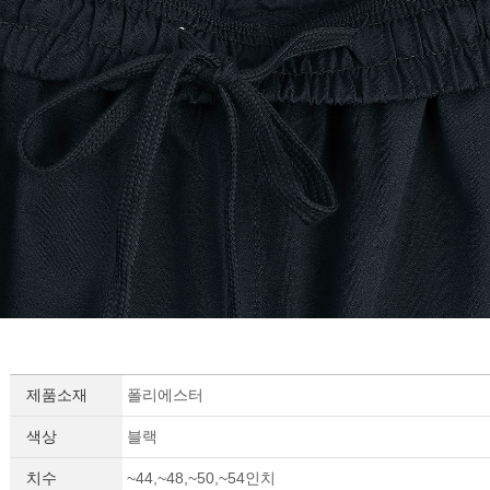
제품소재
폴리에스터
색상
블랙
치수
~44,~48,~50,~54인치