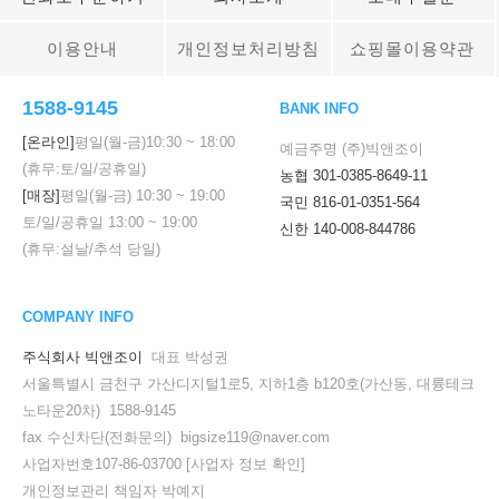
이용안내
개인정보처리방침
쇼핑몰이용약관
1588-9145
BANK INFO
[온라인]
평일(월-금)
10:30
~
18:00
예금주명 (주)빅앤조이
(휴무:토/일/공휴일)
농협 301-0385-8649-11
[매장]
평일(월-금)
10:30
~
19:00
국민 816-01-0351-564
토/일/공휴일
13:00
~
19:00
신한 140-008-844786
(휴무:설날/추석 당일)
COMPANY INFO
주식회사 빅앤조이
대표 박성권
서울특별시 금천구 가산디지털1로5, 지하1층 b120호(가산동, 대륭테크
노타운20차) 1588-9145
fax 수신차단(전화문의) bigsize119@naver.com
사업자번호107-86-03700
[사업자 정보 확인]
개인정보관리 책임자 박예지