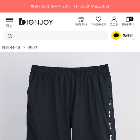
회원가입시 첫구매 20%
사이즈1회무료교환권
0
매장안내
마이페이지
로그인
장바구니
메뉴
하의 44-46
반바지