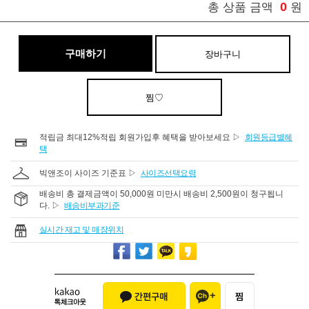
0
총 상품 금액
원
구매하기
장바구니
찜♡
적립금 최대12%적립 회원가입후 혜택을 받아보세요 ▷
회원등급별혜
택
빅앤조이 사이즈 기준표 ▷
사이즈선택요령
배송비 총 결제금액이 50,000원 미만시 배송비 2,500원이 청구됩니
다. ▷
배송비부과기준
실시간 재고 및 매장위치