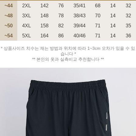
~44
2XL
142
76
35/41
68
14
32
~48
3XL
148
78
38/43
70
14
32
~50
4XL
158
82
39/44
71
14
35
페이코 ID로 페
~54
5XL
164
86
40/46
71
14
36
PAYCO 바로구매
* 상품사이즈 치수는 재는 방법과 위치에 따라 1~3cm 오차가 있을 수 있
습니다 *
** 본인의 옷과 실측비교 추천합니다 **