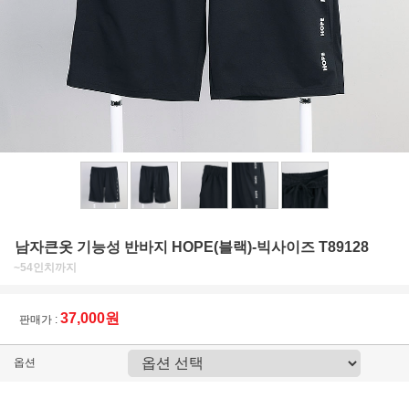
남자큰옷 기능성 반바지 HOPE(블랙)-빅사이즈 T89128
~54인치까지
37,000원
판매가 :
옵션