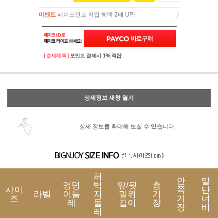
이벤트
페이포인트 적립 혜택 2배 UP!
이벤트
페이포인트 적립 혜택 2배 UP!
[ 결제혜택 ]
포인트 결제시 1% 적립!
상세정보 새창 열기
상세 정보를 확대해 보실 수 있습니다.
허
안
밑
엉덩
벅
앞/뒷
총
사이
쪽
단
라벨
이둘
지
밑위
기
즈
기
너
레
둘
길이
장
장
비
레