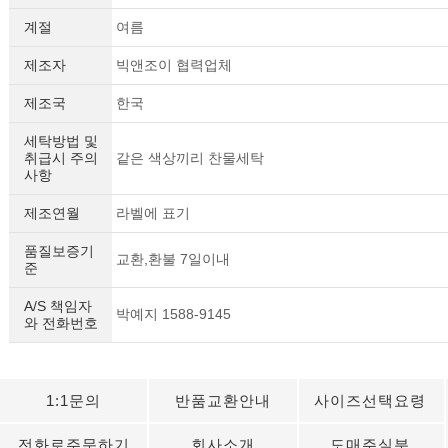
계절
여름
제조자
빅앤조이 협력업체
제조국
한국
세탁방법 및
취급시 주의
같은 색상끼리 찬물세탁
사항
제조연월
라벨에 표기
품질보증기
교환,환불 7일이내
준
A/S 책임자
박예지 1588-9145
와 전화번호
1:1문의
반품교환안내
사이즈선택요령
전화로주문하기
회사소개
도매주실분