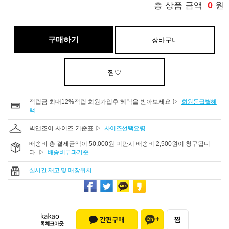
0
총 상품 금액
원
구매하기
장바구니
찜♡
적립금 최대12%적립 회원가입후 혜택을 받아보세요 ▷
회원등급별혜
택
빅앤조이 사이즈 기준표 ▷
사이즈선택요령
배송비 총 결제금액이 50,000원 미만시 배송비 2,500원이 청구됩니
다. ▷
배송비부과기준
실시간 재고 및 매장위치