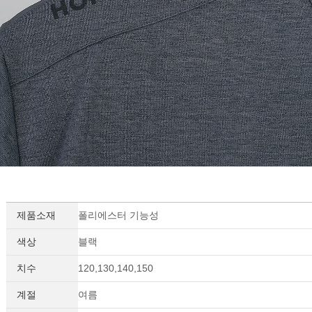
제품소재
폴리에스터 기능성
색상
블랙
치수
120,130,140,150
계절
여름