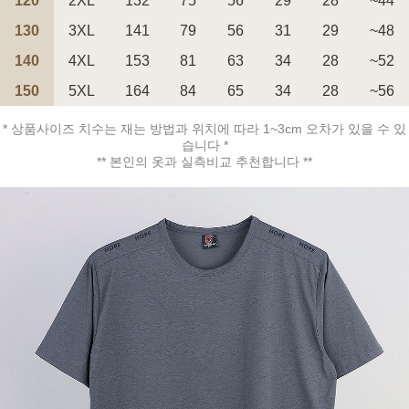
120
2XL
132
75
56
29
28
~44
130
3XL
141
79
56
31
29
~48
140
4XL
153
81
63
34
28
~52
150
5XL
164
84
65
34
28
~56
페이코 ID로 페
PAYCO 바로구매
* 상품사이즈 치수는 재는 방법과 위치에 따라 1~3cm 오차가 있을 수 있
습니다 *
** 본인의 옷과 실측비교 추천합니다 **