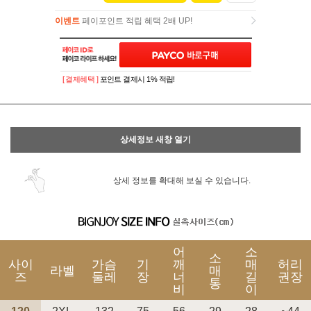
이벤트
페이포인트 적립 혜택 2배 UP!
이벤트
페이포인트 적립 혜택 2배 UP!
[ 결제혜택 ]
포인트 결제시 1% 적립!
상세정보 새창 열기
상세 정보를 확대해 보실 수 있습니다.
어
소
소
사이
가슴
기
깨
매
허리
라벨
매
즈
둘레
장
너
길
권장
통
비
이