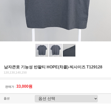
남자큰옷 기능성 반팔티 HOPE(차콜)-빅사이즈 T129128
120,130,140,150
33,000원
판매가 :
옵션