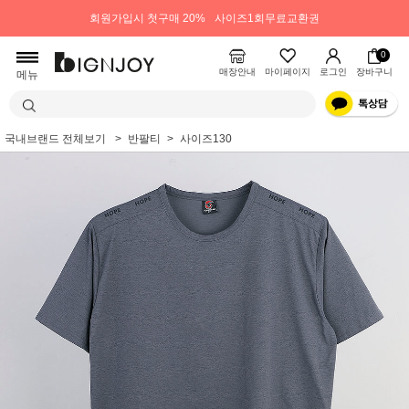
회원가입시 첫구매 20%
사이즈1회무료교환권
0
매장안내
마이페이지
로그인
장바구니
메뉴
국내브랜드 전체보기
반팔티
사이즈130