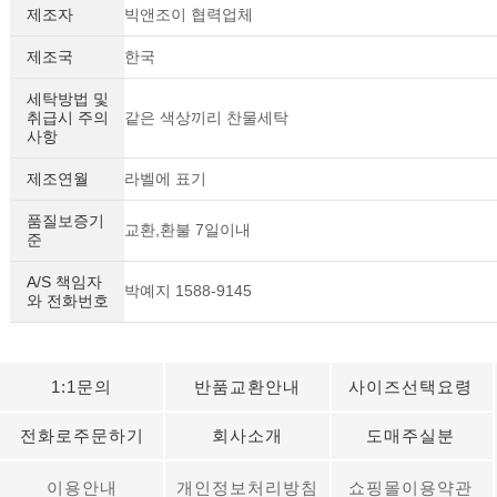
제조자
빅앤조이 협력업체
제조국
한국
세탁방법 및
취급시 주의
같은 색상끼리 찬물세탁
사항
제조연월
라벨에 표기
품질보증기
교환,환불 7일이내
준
A/S 책임자
박예지 1588-9145
와 전화번호
세요!
1:1문의
반품교환안내
사이즈선택요령
전화로주문하기
회사소개
도매주실분
이용안내
개인정보처리방침
쇼핑몰이용약관