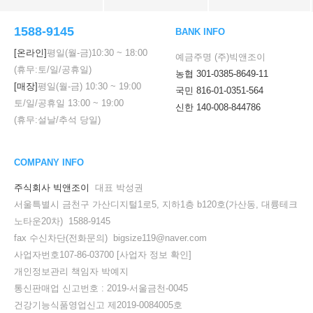
1588-9145
BANK INFO
[온라인]
평일(월-금)
10:30
~
18:00
예금주명 (주)빅앤조이
(휴무:토/일/공휴일)
농협 301-0385-8649-11
[매장]
평일(월-금)
10:30
~
19:00
국민 816-01-0351-564
토/일/공휴일
13:00
~
19:00
신한 140-008-844786
(휴무:설날/추석 당일)
COMPANY INFO
주식회사 빅앤조이
대표 박성권
서울특별시 금천구 가산디지털1로5, 지하1층 b120호(가산동, 대륭테크
노타운20차) 1588-9145
fax 수신차단(전화문의) bigsize119@naver.com
사업자번호107-86-03700
[사업자 정보 확인]
개인정보관리 책임자 박예지
통신판매업 신고번호 : 2019-서울금천-0045
건강기능식품영업신고 제2019-0084005호