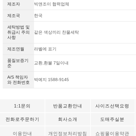
제조자
빅앤조이 협력업체
제조국
한국
세탁방법 및
취급시 주의
같은 색상끼리 찬물세탁
사항
제조연월
라벨에 표기
품질보증기
교환,환불 7일이내
준
A/S 책임자
박예지 1588-9145
와 전화번호
세요!
1:1문의
반품교환안내
사이즈선택요령
전화로주문하기
회사소개
도매주실분
이용안내
개인정보처리방침
쇼핑몰이용약관