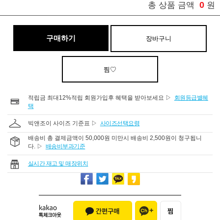
0
총 상품 금액
원
구매하기
장바구니
찜♡
적립금 최대12%적립 회원가입후 혜택을 받아보세요 ▷
회원등급별혜
택
빅앤조이 사이즈 기준표 ▷
사이즈선택요령
배송비 총 결제금액이 50,000원 미만시 배송비 2,500원이 청구됩니
다. ▷
배송비부과기준
실시간 재고 및 매장위치