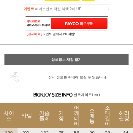
이벤트
페이포인트 적립 혜택 2배 UP!
이벤트
페이포인트 적립 혜택 2배 UP!
[ 결제혜택 ]
포인트 결제시 1% 적립!
상세정보 새창 열기
상세 정보를 확대해 보실 수 있습니다.
어
소
소
사이
가슴
기
깨
매
허리
라벨
매
즈
둘레
장
너
길
권장
통
비
이