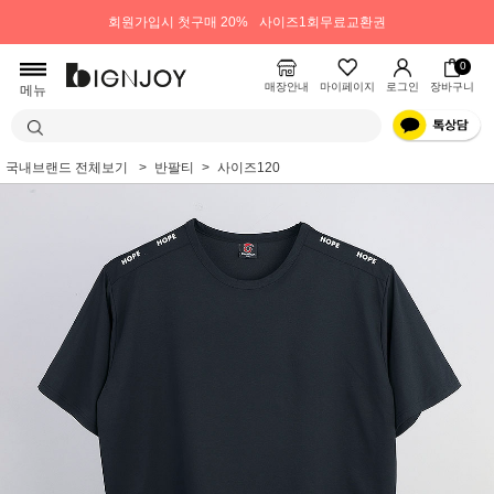
회원가입시 첫구매 20%
사이즈1회무료교환권
0
매장안내
마이페이지
로그인
장바구니
메뉴
국내브랜드 전체보기
반팔티
사이즈120