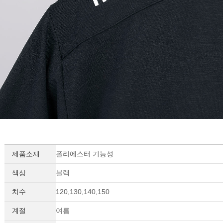
제품소재
폴리에스터 기능성
색상
블랙
치수
120,130,140,150
계절
여름