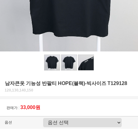
남자큰옷 기능성 반팔티 HOPE(블랙)-빅사이즈 T129128
120,130,140,150
33,000원
판매가 :
옵션