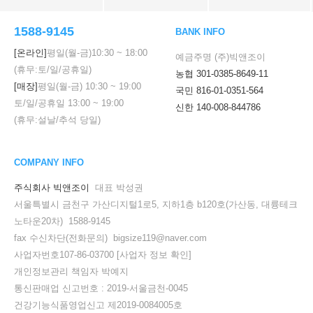
1588-9145
BANK INFO
[온라인]
평일(월-금)
10:30
~
18:00
예금주명 (주)빅앤조이
(휴무:토/일/공휴일)
농협 301-0385-8649-11
[매장]
평일(월-금)
10:30
~
19:00
국민 816-01-0351-564
토/일/공휴일
13:00
~
19:00
신한 140-008-844786
(휴무:설날/추석 당일)
COMPANY INFO
주식회사 빅앤조이
대표 박성권
서울특별시 금천구 가산디지털1로5, 지하1층 b120호(가산동, 대륭테크
노타운20차) 1588-9145
fax 수신차단(전화문의) bigsize119@naver.com
사업자번호107-86-03700
[사업자 정보 확인]
개인정보관리 책임자 박예지
통신판매업 신고번호 : 2019-서울금천-0045
건강기능식품영업신고 제2019-0084005호