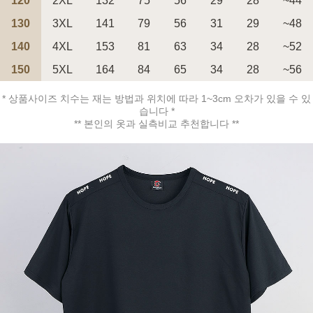
120
2XL
132
75
56
29
28
~44
130
3XL
141
79
56
31
29
~48
140
4XL
153
81
63
34
28
~52
150
5XL
164
84
65
34
28
~56
페이코 ID로 페
PAYCO 바로구매
* 상품사이즈 치수는 재는 방법과 위치에 따라 1~3cm 오차가 있을 수 있
습니다 *
** 본인의 옷과 실측비교 추천합니다 **