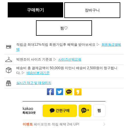
구매하기
장바구니
찜♡
적립금 최대12%적립 회원가입후 혜택을 받아보세요 ▷
회원등급별혜
택
빅앤조이 사이즈 기준표 ▷
사이즈선택요령
배송비 총 결제금액이 50,000원 미만시 배송비 2,500원이 청구됩니
다. ▷
배송비부과기준
실시간 재고 및 매장위치
이벤트
페이포인트 적립 혜택 2배 UP!