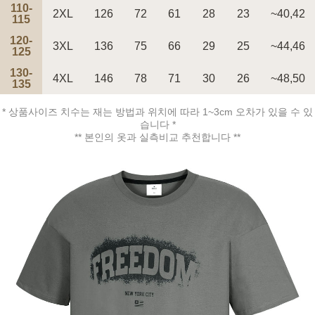
110-
2XL
126
72
61
28
23
~40,42
115
120-
3XL
136
75
66
29
25
~44,46
페이코 ID로 페
125
PAYCO 바로구매
130-
4XL
146
78
71
30
26
~48,50
135
* 상품사이즈 치수는 재는 방법과 위치에 따라 1~3cm 오차가 있을 수 있
습니다 *
** 본인의 옷과 실측비교 추천합니다 **