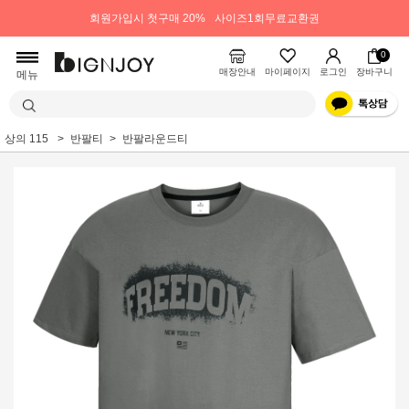
회원가입시 첫구매 20%
사이즈1회무료교환권
0
매장안내
마이페이지
로그인
장바구니
메뉴
상의 115
반팔티
반팔라운드티