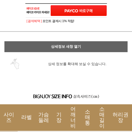
이벤트
페이포인트 적립 혜택 2배 UP!
[ 결제혜택 ]
포인트 결제시 1% 적립!
상세정보 새창 열기
상세 정보를 확대해 보실 수 있습니다.
어
소
소
사이
가슴
기
깨
매
허리권
라벨
매
즈
둘레
장
너
길
장
통
비
이