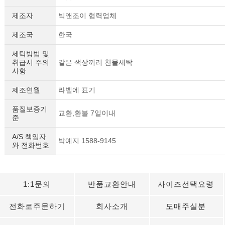
제조자
빅앤조이 협력업체
제조국
한국
세탁방법 및
취급시 주의
같은 색상끼리 찬물세탁
사항
제조연월
라벨에 표기
품질보증기
교환,환불 7일이내
준
A/S 책임자
세요!
박예지 1588-9145
와 전화번호
1:1문의
반품교환안내
사이즈선택요령
전화로주문하기
회사소개
도매주실분