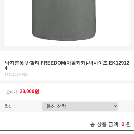
남자큰옷 반팔티 FREEDOM(차콜카키)-빅사이즈 EK12912
4
135사이즈까지
28,000원
판매가 :
옵션
0
총 상품 금액
원