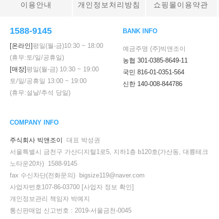
이용안내
개인정보처리방침
쇼핑몰이용약관
1588-9145
BANK INFO
[온라인]
평일(월-금)
10:30
~
18:00
예금주명 (주)빅앤조이
(휴무:토/일/공휴일)
농협 301-0385-8649-11
[매장]
평일(월-금)
10:30
~
19:00
국민 816-01-0351-564
토/일/공휴일
13:00
~
19:00
신한 140-008-844786
(휴무:설날/추석 당일)
COMPANY INFO
주식회사 빅앤조이
대표 박성권
서울특별시 금천구 가산디지털1로5, 지하1층 b120호(가산동, 대륭테크
노타운20차) 1588-9145
fax 수신차단(전화문의) bigsize119@naver.com
사업자번호107-86-03700
[사업자 정보 확인]
개인정보관리 책임자 박예지
통신판매업 신고번호 : 2019-서울금천-0045