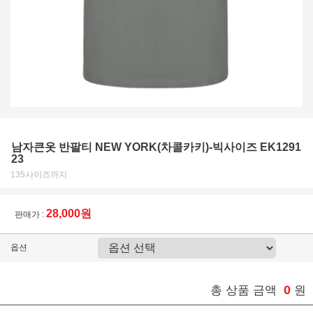
남자큰옷 반팔티 NEW YORK(차콜카키)-빅사이즈 EK1291
23
135사이즈까지
28,000원
판매가 :
옵션
0
총 상품 금액
원