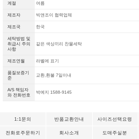
계절
여름
제조자
빅앤조이 협력업체
제조국
한국
세탁방법 및
취급시 주의
같은 색상끼리 찬물세탁
사항
제조연월
라벨에 표기
품질보증기
교환,환불 7일이내
준
A/S 책임자
박예지 1588-9145
와 전화번호
1:1문의
반품교환안내
사이즈선택요령
전화로주문하기
회사소개
도매주실분