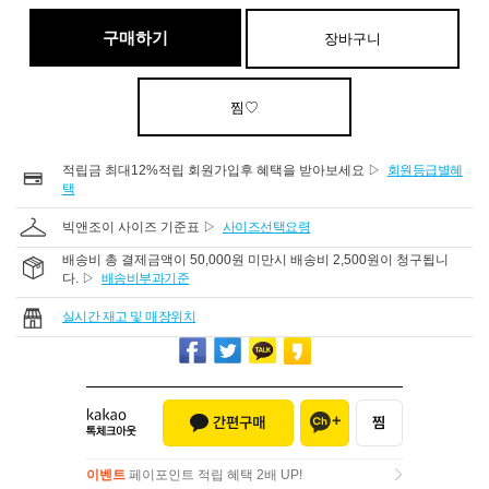
구매하기
장바구니
찜♡
적립금 최대12%적립 회원가입후 혜택을 받아보세요 ▷
회원등급별혜
택
빅앤조이 사이즈 기준표 ▷
사이즈선택요령
배송비 총 결제금액이 50,000원 미만시 배송비 2,500원이 청구됩니
다. ▷
배송비부과기준
실시간 재고 및 매장위치
이벤트
페이포인트 적립 혜택 2배 UP!