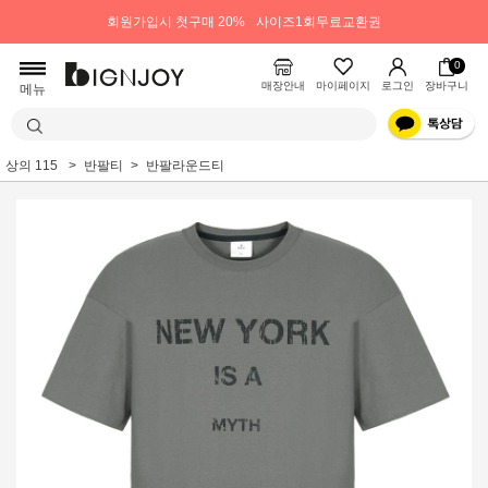
회원가입시 첫구매 20%
사이즈1회무료교환권
0
매장안내
마이페이지
로그인
장바구니
메뉴
상의 115
반팔티
반팔라운드티