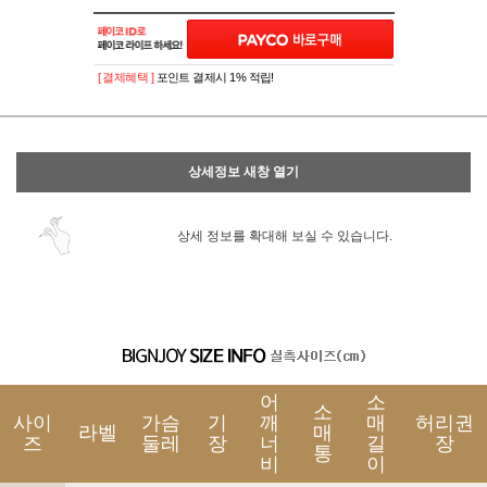
이벤트
페이포인트 적립 혜택 2배 UP!
[ 결제혜택 ]
포인트 결제시 1% 적립!
상세정보 새창 열기
상세 정보를 확대해 보실 수 있습니다.
어
소
소
사이
가슴
기
깨
매
허리권
라벨
매
즈
둘레
장
너
길
장
통
비
이