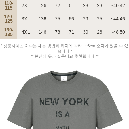
110-
2XL
126
72
61
28
23
~40,42
115
120-
3XL
136
75
66
29
25
~44,46
페이코 ID로 페
125
PAYCO 바로구매
130-
4XL
146
78
71
30
26
~48,50
135
* 상품사이즈 치수는 재는 방법과 위치에 따라 1~3cm 오차가 있을 수 있
습니다 *
** 본인의 옷과 실측비교 추천합니다 **