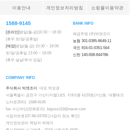
이용안내
개인정보처리방침
쇼핑몰이용약관
1588-9145
BANK INFO
[온라인]
평일(월-금)
10:30
~
18:00
예금주명 (주)빅앤조이
(휴무:토/일/공휴일)
농협 301-0385-8649-11
[매장]
평일(월-금)
10:30
~
19:00
국민 816-01-0351-564
토/일/공휴일
13:00
~
19:00
신한 140-008-844786
(휴무:설날/추석 당일)
COMPANY INFO
주식회사 빅앤조이
대표 박성권
서울특별시 금천구 가산디지털1로5, 지하1층 b120호(가산동, 대륭테크
노타운20차) 1588-9145
fax 수신차단(전화문의) bigsize119@naver.com
사업자번호107-86-03700
[사업자 정보 확인]
개인정보관리 책임자 박예지
통신판매업 신고번호 : 2019-서울금천-0045