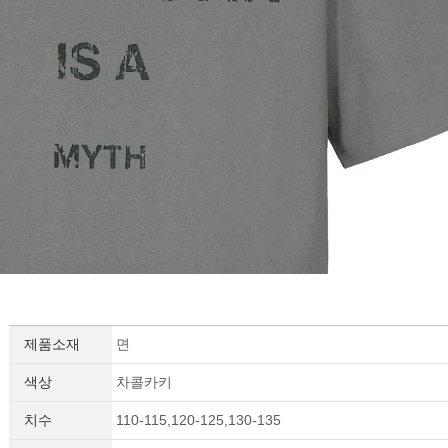
세요!
제품소재
면
색상
차콜카키
치수
110-115,120-125,130-135