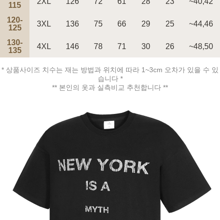
2XL
126
72
61
28
23
~40,42
115
120-
3XL
136
75
66
29
25
~44,46
페이코 ID로 페
125
PAYCO 바로구매
130-
4XL
146
78
71
30
26
~48,50
135
* 상품사이즈 치수는 재는 방법과 위치에 따라 1~3cm 오차가 있을 수 있
습니다 *
** 본인의 옷과 실측비교 추천합니다 **