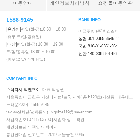
이용안내
개인정보처리방침
쇼핑몰이용약관
1588-9145
BANK INFO
[온라인]
평일(월-금)
10:30
~
18:00
예금주명 (주)빅앤조이
(휴무:토/일/공휴일)
농협 301-0385-8649-11
[매장]
평일(월-금)
10:30
~
19:00
국민 816-01-0351-564
토/일/공휴일
13:00
~
19:00
신한 140-008-844786
(휴무:설날/추석 당일)
COMPANY INFO
주식회사 빅앤조이
대표 박성권
서울특별시 금천구 가산디지털1로5, 지하1층 b120호(가산동, 대륭테크
노타운20차) 1588-9145
fax 수신차단(전화문의) bigsize119@naver.com
사업자번호107-86-03700
[사업자 정보 확인]
개인정보관리 책임자 박예지
통신판매업 신고번호 : 2019-서울금천-0045