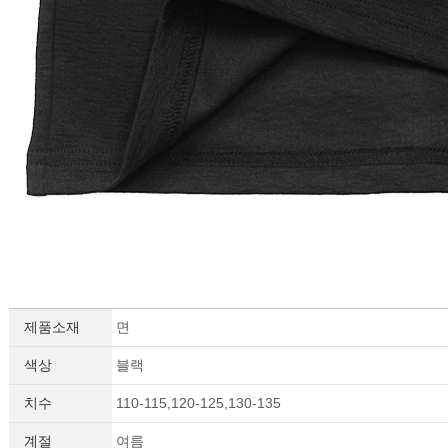
세요!
제품소재
면
색상
블랙
치수
110-115,120-125,130-135
계절
여름