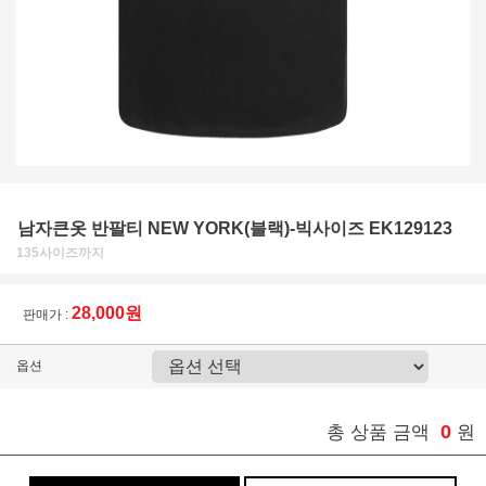
남자큰옷 반팔티 NEW YORK(블랙)-빅사이즈 EK129123
135사이즈까지
28,000원
판매가 :
옵션
0
총 상품 금액
원