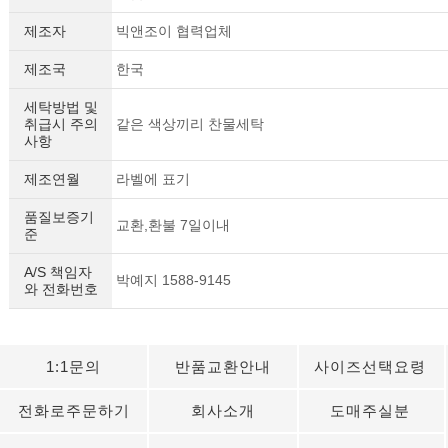
제조자
빅앤조이 협력업체
제조국
한국
세탁방법 및
취급시 주의
같은 색상끼리 찬물세탁
사항
제조연월
라벨에 표기
품질보증기
교환,환불 7일이내
준
A/S 책임자
박예지 1588-9145
와 전화번호
1:1문의
반품교환안내
사이즈선택요령
전화로주문하기
회사소개
도매주실분