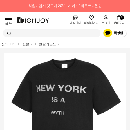
회원가입시 첫구매 20%
사이즈1회무료교환권
0
매장안내
마이페이지
로그인
장바구니
메뉴
상의 115
반팔티
반팔라운드티