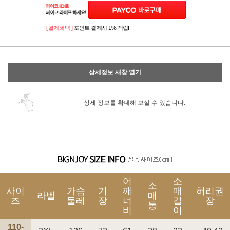
[ 결제혜택 ]
포인트 결제시 1% 적립!
상세정보 새창 열기
상세 정보를 확대해 보실 수 있습니다.
어
소
소
사이
가슴
기
깨
매
허리권
라벨
매
즈
둘레
장
너
길
장
통
비
이
110-