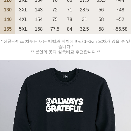
120
2XL
134
70
68
27.5
55.5
~44
130
3XL
143
72
71
28.5
56
~48
140
4XL
154
75
78
31
58
~52
155
5XL
168
77.5
84
32.5
58
~56,58
페이코 ID로 페
PAYCO 바로구매
* 상품사이즈 치수는 재는 방법과 위치에 따라 1~3cm 오차가 있을 수 있
습니다 *
** 본인의 옷과 실측비교 추천합니다 **