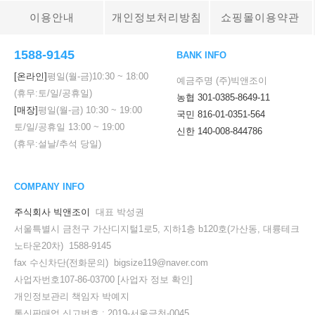
이용안내
개인정보처리방침
쇼핑몰이용약관
1588-9145
BANK INFO
[온라인]
평일(월-금)
10:30
~
18:00
예금주명 (주)빅앤조이
(휴무:토/일/공휴일)
농협 301-0385-8649-11
[매장]
평일(월-금)
10:30
~
19:00
국민 816-01-0351-564
토/일/공휴일
13:00
~
19:00
신한 140-008-844786
(휴무:설날/추석 당일)
COMPANY INFO
주식회사 빅앤조이
대표 박성권
서울특별시 금천구 가산디지털1로5, 지하1층 b120호(가산동, 대륭테크
노타운20차) 1588-9145
fax 수신차단(전화문의) bigsize119@naver.com
사업자번호107-86-03700
[사업자 정보 확인]
개인정보관리 책임자 박예지
통신판매업 신고번호 : 2019-서울금천-0045