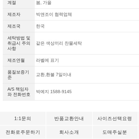
계절
봄, 가을
제조자
빅앤조이 협력업체
제조국
한국
세탁방법 및
취급시 주의
같은 색상끼리 찬물세탁
사항
제조연월
라벨에 표기
품질보증기
교환,환불 7일이내
준
A/S 책임자
박예지 1588-9145
와 전화번호
1:1문의
반품교환안내
사이즈선택요령
전화로주문하기
회사소개
도매주실분