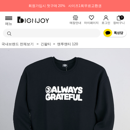
회원가입시 첫구매 20%
사이즈1회무료교환권
0
매장안내
마이페이지
로그인
장바구니
메뉴
국내브랜드 전체보기
긴팔티
맨투맨티 120