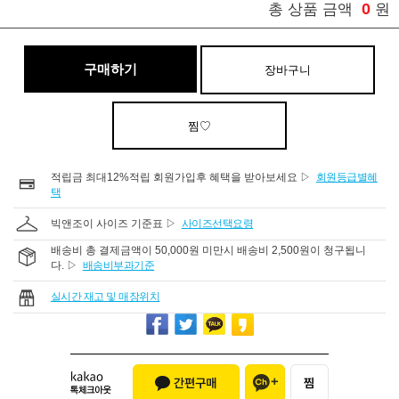
0
총 상품 금액
원
구매하기
장바구니
찜♡
적립금 최대12%적립 회원가입후 혜택을 받아보세요 ▷
회원등급별혜
택
빅앤조이 사이즈 기준표 ▷
사이즈선택요령
배송비 총 결제금액이 50,000원 미만시 배송비 2,500원이 청구됩니
다. ▷
배송비부과기준
실시간 재고 및 매장위치