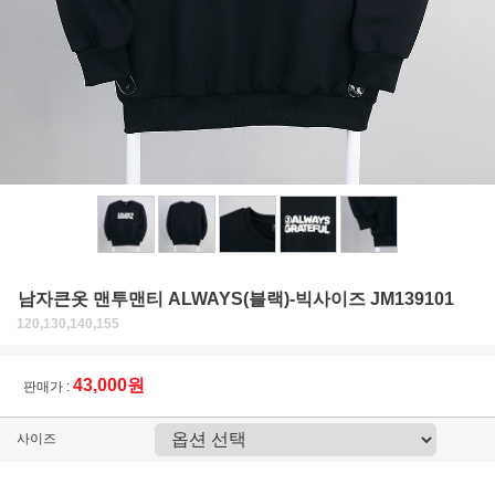
남자큰옷 맨투맨티 ALWAYS(블랙)-빅사이즈 JM139101
120,130,140,155
43,000원
판매가 :
사이즈