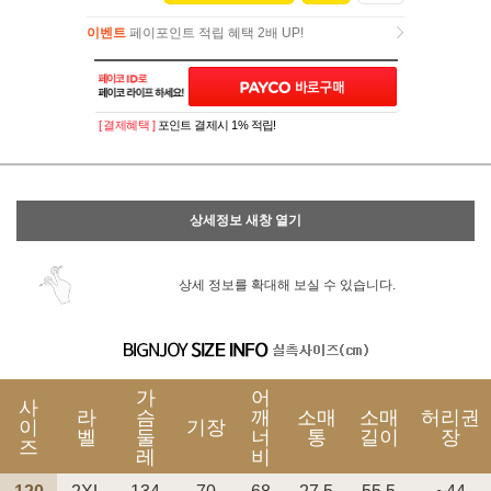
이벤트
페이포인트 적립 혜택 2배 UP!
이벤트
페이포인트 적립 혜택 2배 UP!
[ 결제혜택 ]
포인트 결제시 1% 적립!
상세정보 새창 열기
상세 정보를 확대해 보실 수 있습니다.
가
어
사
라
슴
깨
소매
소매
허리권
이
기장
벨
둘
너
통
길이
장
즈
레
비