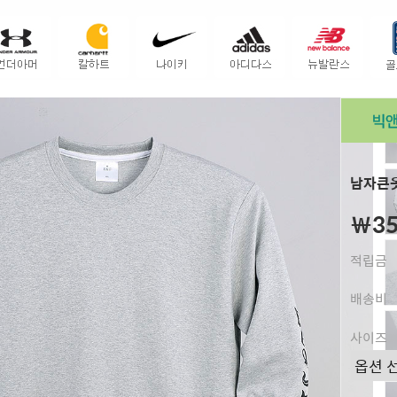
남자큰옷
￦35
적립금
배송비
사이즈