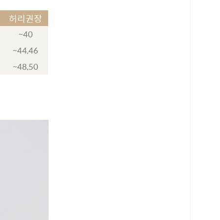
허리권장
~40
~44,46
~48,50
로 페이
PAYCO 바로구매