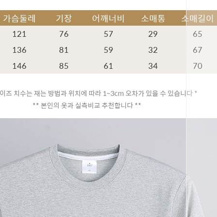
가슴둘레
기장
어깨너비
소매통
소매길이
121
76
57
29
65
136
81
59
32
67
146
85
61
34
70
이즈 치수는 재는 방법과 위치에 따라 1~3cm 오차가 있을 수 있습니다 *
** 본인의 옷과 실측비교 추천합니다 **
페이코 ID