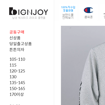
공동구매
신상품
당일출고상품
튼튼의자
105-110
115
120-125
130
135-145
150-165
170이상