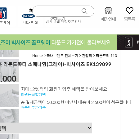
매장안내
찜목록
공지:
5월 매장오픈안내
>
>
>
Home
국내브랜드 전체보기
긴팔티
라운드티 110
 라운드쭉티 소매나염(그레이)-빅사이즈 EK139099
,000
최대12%적립 회원가입후 혜택을 받아보세요
회원등급별혜택
총 결제금액이 50,000원 미만시 배송비 2,500원이 청구됩니다.
배송비부과기준