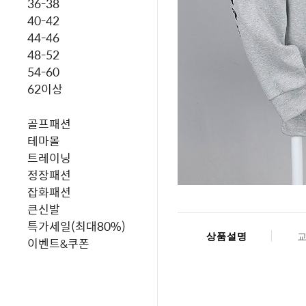
36-38
40-42
44-46
48-52
54-60
62이상
골프패션
테마몰
트레이닝
정장패션
잡화패션
큰신발
특가세일(최대80%)
상품설명
이벤트&쿠폰