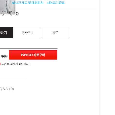
실시간 재고 및 매장위치
사이즈기준표
0
L
(금액)
하기
장바구니
찜♡
]
포인트 결제시 1% 적립!
Q&A (0)