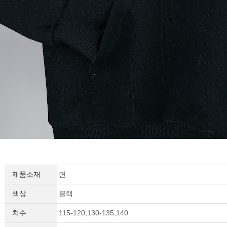
제품소재
면
색상
블랙
치수
115-120,130-135,140