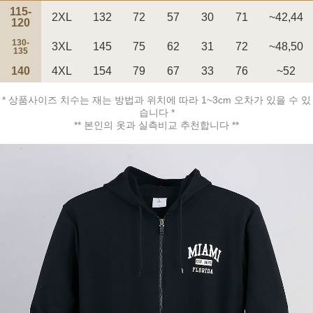
115-
2XL
132
72
57
30
71
~42,44
120
130-
3XL
145
75
62
31
72
~48,50
135
140
4XL
154
79
67
33
76
~52
페이코 ID로 페
PAYCO 바로구매
* 상품사이즈 치수는 재는 방법과 위치에 따라 1~3cm 오차가 있을 수 있
습니다 *
** 본인의 옷과 실측비교 추천합니다 **