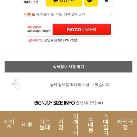
이벤트
페이포인트 적립 혜택 2배 UP!
이벤트
페이포인트 적립 혜택 2배 UP!
[ 결제혜택 ]
포인트 결제시 1% 적립!
상세정보 새창 열기
상세 정보를 확대해 보실 수 있습니다.
어
소
소
사이
가슴
기
깨
매
허리권
라벨
매
즈
둘레
장
너
길
장
통
비
이