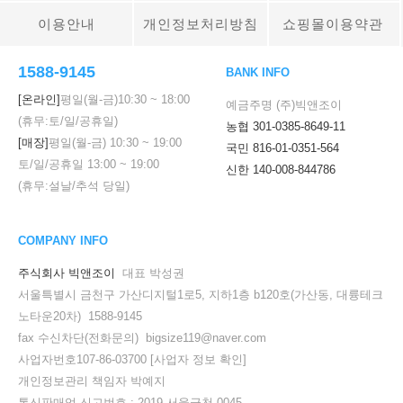
이용안내
개인정보처리방침
쇼핑몰이용약관
1588-9145
BANK INFO
[온라인]
평일(월-금)
10:30
~
18:00
예금주명 (주)빅앤조이
(휴무:토/일/공휴일)
농협 301-0385-8649-11
[매장]
평일(월-금)
10:30
~
19:00
국민 816-01-0351-564
토/일/공휴일
13:00
~
19:00
신한 140-008-844786
(휴무:설날/추석 당일)
COMPANY INFO
주식회사 빅앤조이
대표 박성권
서울특별시 금천구 가산디지털1로5, 지하1층 b120호(가산동, 대륭테크
노타운20차) 1588-9145
fax 수신차단(전화문의) bigsize119@naver.com
사업자번호107-86-03700
[사업자 정보 확인]
개인정보관리 책임자 박예지
통신판매업 신고번호 : 2019-서울금천-0045