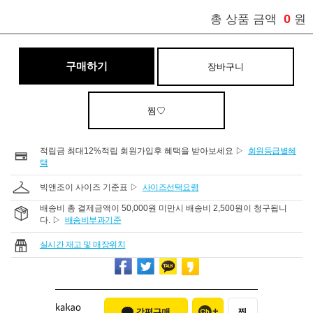
0
총 상품 금액
원
구매하기
장바구니
찜♡
적립금 최대12%적립 회원가입후 혜택을 받아보세요 ▷
회원등급별혜
택
빅앤조이 사이즈 기준표 ▷
사이즈선택요령
배송비 총 결제금액이 50,000원 미만시 배송비 2,500원이 청구됩니
다. ▷
배송비부과기준
실시간 재고 및 매장위치