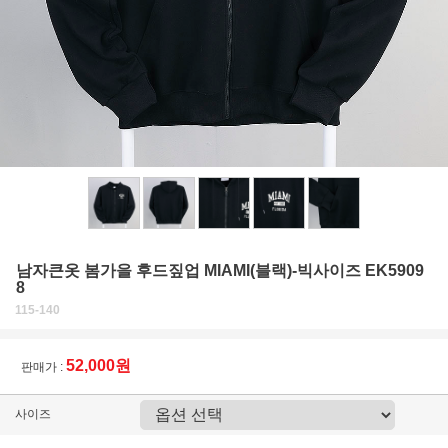
남자큰옷 봄가을 후드짚업 MIAMI(블랙)-빅사이즈 EK5909
8
115-140
52,000원
판매가 :
사이즈