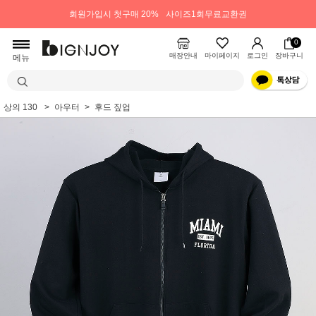
회원가입시 첫구매 20%
사이즈1회무료교환권
0
매장안내
마이페이지
로그인
장바구니
메뉴
상의 130
아우터
후드 짚업