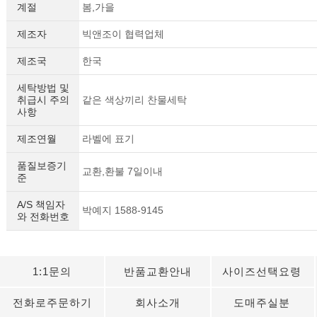
계절
봄,가을
제조자
빅앤조이 협력업체
제조국
한국
세탁방법 및
취급시 주의
같은 색상끼리 찬물세탁
사항
제조연월
라벨에 표기
품질보증기
교환,환불 7일이내
준
A/S 책임자
박예지 1588-9145
와 전화번호
1:1문의
반품교환안내
사이즈선택요령
전화로주문하기
회사소개
도매주실분