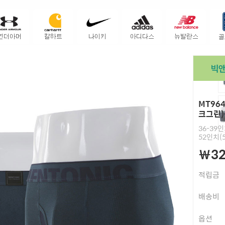
MT96
크그린
36-39인
52인치(5
￦32
적립금
배송비
옵션