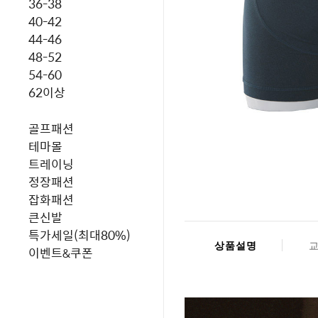
36-38
40-42
44-46
48-52
54-60
62이상
골프패션
테마몰
트레이닝
정장패션
잡화패션
큰신발
특가세일(최대80%)
상품설명
이벤트&쿠폰