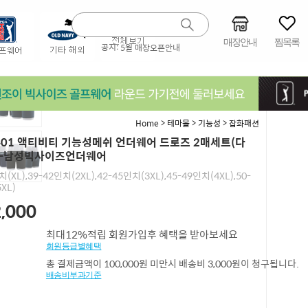
매장안내
찜목록
공지:
5월 매장오픈안내
>
>
>
Home
테마몰
기능성
잡화패션
401 액티비티 기능성메쉬 언더웨어 드로즈 2매세트(다
)-남성빅사이즈언더웨어
치(XL),39-42인치(2XL),42-45인치(3XL),45-49인치(4XL),50-
XL)
,000
최대12%적립 회원가입후 혜택을 받아보세요
회원등급별혜택
총 결제금액이 100,000원 미만시 배송비 3,000원이 청구됩니다.
배송비부과기준