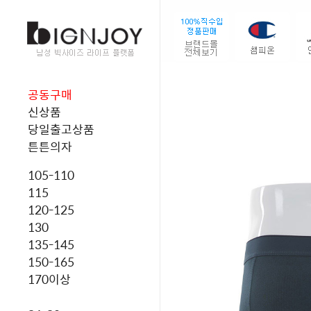
공동구매
신상품
당일출고상품
튼튼의자
105-110
115
120-125
130
135-145
150-165
170이상