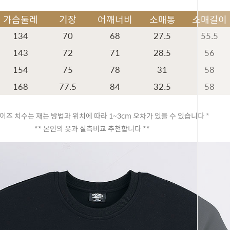
가슴둘레
기장
어깨너비
소매통
소매길이
134
70
68
27.5
55.5
143
72
71
28.5
56
154
75
78
31
58
168
77.5
84
32.5
58
이즈 치수는 재는 방법과 위치에 따라 1~3cm 오차가 있을 수 있습니다 *
** 본인의 옷과 실측비교 추천합니다 **
페이코 ID