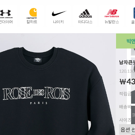
남자큰옷
120,130
￦43
적립금
배송비
사이즈