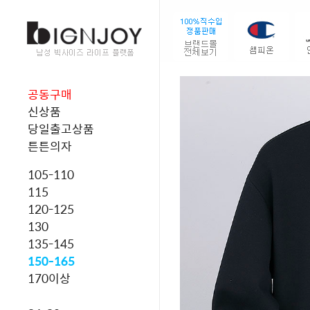
공동구매
신상품
당일출고상품
튼튼의자
105-110
115
120-125
130
135-145
150-165
170이상