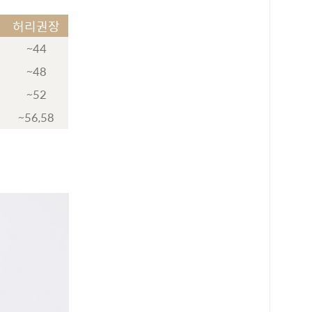
허리권장
~44
~48
~52
~56,58
로 페이
PAYCO 바로구매