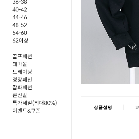
36-38
40-42
44-46
48-52
54-60
62이상
골프패션
테마몰
트레이닝
정장패션
잡화패션
큰신발
특가세일(최대80%)
상품설명
이벤트&쿠폰