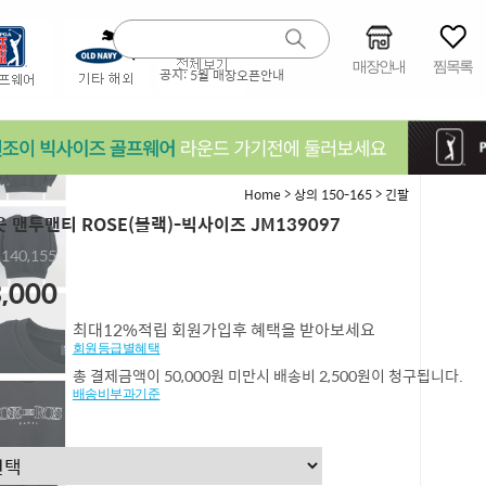
매장안내
찜목록
공지:
5월 매장오픈안내
>
>
Home
상의 150-165
긴팔
 맨투맨티 ROSE(블랙)-빅사이즈 JM139097
,140,155
,000
최대12%적립 회원가입후 혜택을 받아보세요
회원등급별혜택
총 결제금액이 50,000원 미만시 배송비 2,500원이 청구됩니다.
배송비부과기준