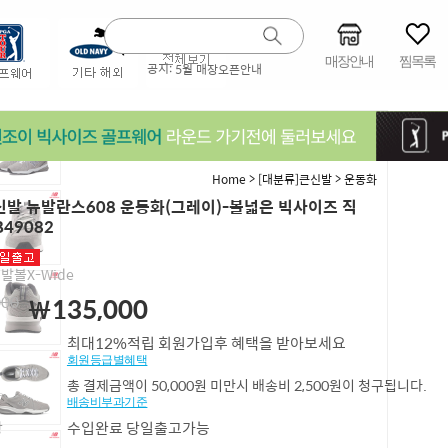
매장안내
찜목록
공지:
5월 매장오픈안내
>
>
Home
[대분류]큰신발
운동화
발 뉴발란스608 운동화(그레이)-볼넓은 빅사이즈 직
B49082
0 발볼X-Wide
000
￦135,000
최대12%적립 회원가입후 혜택을 받아보세요
회원등급별혜택
총 결제금액이 50,000원 미만시 배송비 2,500원이 청구됩니다.
배송비부과기준
항
수입완료 당일출고가능