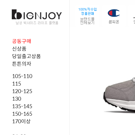
공동구매
신상품
당일출고상품
튼튼의자
105-110
115
120-125
130
135-145
150-165
170이상