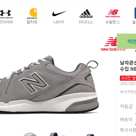
남자큰신
수입 N
300,32
￦179,
적립금
배송비
특이사