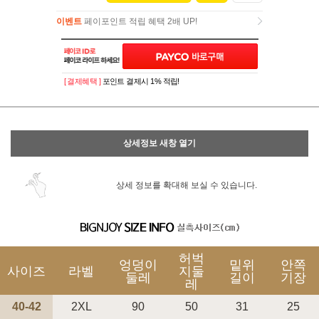
이벤트
페이포인트 적립 혜택 2배 UP!
이벤트
페이포인트 적립 혜택 2배 UP!
[ 결제혜택 ]
포인트 결제시 1% 적립!
상세정보 새창 열기
상세 정보를 확대해 보실 수 있습니다.
허벅
엉덩이
밑위
안쪽
사이즈
라벨
지둘
둘레
길이
기장
레
40-42
2XL
90
50
31
25