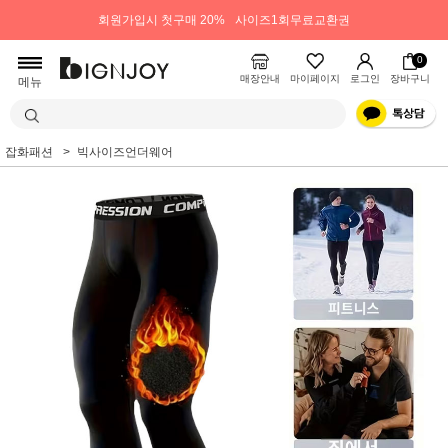
회원가입시 첫구매 20%
사이즈1회무료교환권
0
매장안내
마이페이지
로그인
장바구니
메뉴
잡화패션
빅사이즈언더웨어