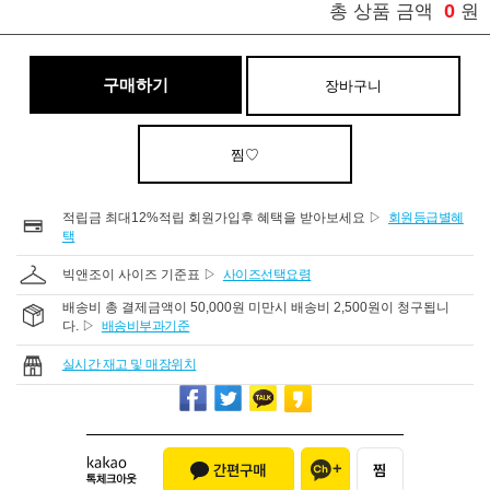
0
총 상품 금액
원
구매하기
장바구니
찜♡
적립금 최대12%적립 회원가입후 혜택을 받아보세요 ▷
회원등급별혜
택
빅앤조이 사이즈 기준표 ▷
사이즈선택요령
배송비 총 결제금액이 50,000원 미만시 배송비 2,500원이 청구됩니
다. ▷
배송비부과기준
실시간 재고 및 매장위치