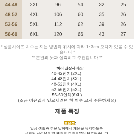
44-48
3XL
96
54
32
25
48-52
4XL
106
60
35
26
52-56
5XL
112
62
39
26
56-60
페이코 ID로 페
6XL
120
66
43
27
PAYCO 바로구매
* 상품사이즈 치수는 재는 방법과 위치에 따라 1~3cm 오차가 있을 수 있
습니다 *
** 본인의 옷과 실측비교 추천합니다 **
·
허리 권장사이즈
:
40-42
인치
(2XL),
44-48
인치
(3XL),
48-52
인치
(4XL),
52-56
인치
(5XL),
56-60
인치
(6XL)
(
조금 여유입게 있으시려면 한 치수 크게 주문하세요
)
제품 특징
·
보온성
:
일상 생활과 추운 날씨에서 체온을 유지하도록
설계된 남성용 발열 팬츠로
,
추위로부터 보호해줍니다
.