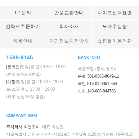
1:1문의
반품교환안내
사이즈선택요령
전화로주문하기
회사소개
도매주실분
이용안내
개인정보처리방침
쇼핑몰이용약관
1588-9145
BANK INFO
[온라인]
평일(월-금)
10:30
~
18:00
예금주명 (주)빅앤조이
(휴무:토/일/공휴일)
농협 301-0385-8649-11
[매장]
평일(월-금)
10:30
~
19:00
국민 816-01-0351-564
토/일/공휴일
13:00
~
19:00
신한 140-008-844786
(휴무:설날/추석 당일)
COMPANY INFO
주식회사 빅앤조이
대표 박성권
서울특별시 금천구 가산디지털1로5, 지하1층 b120호(가산동, 대륭테크