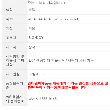
주는 기능성 내의입니다)
색상
블랙
치수
40-42,44-48,48-52,52-56,56-60
계절
겨울
제조자
BIGNJOY
제조국
중국
세탁방법 및
취급시 주의
같은 색상끼리 찬물세탁 / 세탁기 사용 가능
사항
제조연월
라벨에 표기
품질보증기
언더웨어제품은 재판매가 어려운 민감한 상품으로 교
준
환/반품이 안되는점 양해부탁드립니다.
A/S 책임자
박예지 1588-9145
와 전화번호