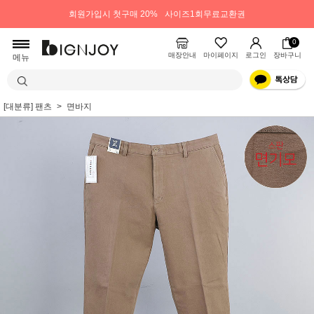
회원가입시 첫구매 20%
사이즈1회무료교환권
0
매장안내
마이페이지
로그인
장바구니
메뉴
[대분류] 팬츠
면바지