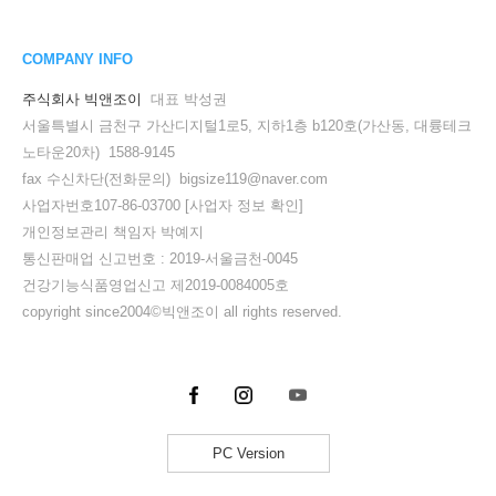
COMPANY INFO
주식회사 빅앤조이
대표 박성권
서울특별시 금천구 가산디지털1로5, 지하1층 b120호(가산동, 대륭테크
노타운20차) 1588-9145
fax 수신차단(전화문의) bigsize119@naver.com
사업자번호107-86-03700
[사업자 정보 확인]
개인정보관리 책임자 박예지
통신판매업 신고번호 : 2019-서울금천-0045
건강기능식품영업신고 제2019-0084005호
copyright since2004©빅앤조이 all rights reserved.
PC Version