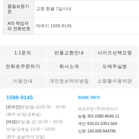
품질보증기
교환,환불 7일이내
준
A/S 책임자
박예지 1588-9145
와 전화번호
1:1문의
반품교환안내
사이즈선택요령
전화로주문하기
회사소개
도매주실분
이용안내
개인정보처리방침
쇼핑몰이용약관
1588-9145
BANK INFO
[온라인]
평일(월-금)
10:30
~
18:00
예금주명 (주)빅앤조이
(휴무:토/일/공휴일)
농협 301-0385-8649-11
[매장]
평일(월-금)
10:30
~
19:00
국민 816-01-0351-564
토/일/공휴일
13:00
~
19:00
신한 140-008-844786
(휴무:설날/추석 당일)