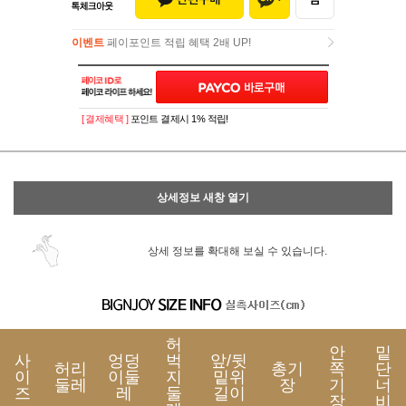
이벤트
페이포인트 적립 혜택 2배 UP!
이벤트
페이포인트 적립 혜택 2배 UP!
[ 결제혜택 ]
포인트 결제시 1% 적립!
상세정보 새창 열기
상세 정보를 확대해 보실 수 있습니다.
허
안
밑
사
엉덩
벅
앞/뒷
허리
총기
쪽
단
이
이둘
지
밑위
둘레
장
기
너
즈
레
둘
길이
장
비