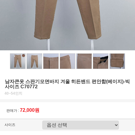
남자큰옷 스판기모면바지 겨울 히든밴드 편안함(베이지)-빅
사이즈 C70772
40~54인치
72,000원
판매가 :
사이즈