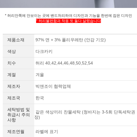
* 허리안쪽에 안보이는 곳에 밴드처리하여 디자인과 기능을 한번에 잡은 디자인
* 허리불편함과 착용 핏 둘다 살렸습니다
제품소재
97% 면 + 3% 폴리우레탄 (안감 기모)
색상
다크카키
치수
허리 40,42,44,46,48,50,52,54
계절
겨울
제조자
빅앤조이 협력업체
제조국
한국
세탁방법 및
같은 색상끼리 찬물세탁 (청바지는 3-5회 단독세탁권
취급시 주의
장)
사항
제조연월
라벨에 표기