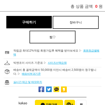
0
총 상품 금액
원
구매하기
장바구니
찜♡
적립금 최대12%적립 회원가입후 혜택을 받아보세요 ▷
회원등급별혜
택
빅앤조이 사이즈 기준표 ▷
사이즈선택요령
배송비 총 결제금액이 50,000원 미만시 배송비 2,500원이 청구됩니
다. ▷
배송비부과기준
실시간 재고 및 매장위치