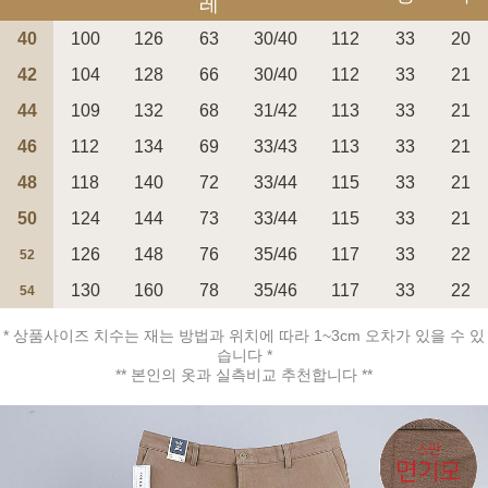
레
40
100
126
63
30/40
112
33
20
42
104
128
66
30/40
112
33
21
44
109
132
68
31/42
113
33
21
페이코 ID로 페
46
112
134
69
33/43
113
33
21
PAYCO 바로구매
48
118
140
72
33/44
115
33
21
50
124
144
73
33/44
115
33
21
126
148
76
35/46
117
33
22
52
130
160
78
35/46
117
33
22
54
* 상품사이즈 치수는 재는 방법과 위치에 따라 1~3cm 오차가 있을 수 있
습니다 *
** 본인의 옷과 실측비교 추천합니다 **