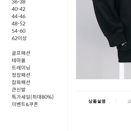
36-38
40-42
44-46
48-52
54-60
62이상
골프패션
테마몰
트레이닝
정장패션
잡화패션
큰신발
특가세일(최대80%)
상품설명
이벤트&쿠폰