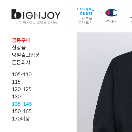
공동구매
신상품
당일출고상품
튼튼의자
105-110
115
120-125
130
135-145
150-165
170이상