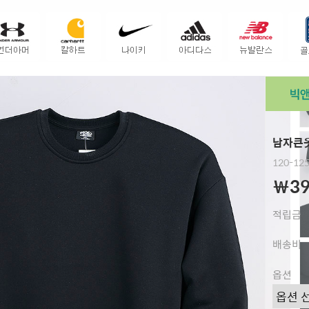
남자큰옷
120-125
￦39
적립금
배송비
옵션