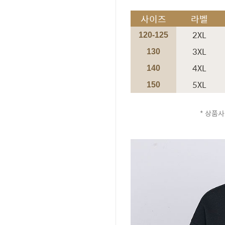
사이즈
라벨
2XL
120-125
3XL
130
4XL
140
5XL
150
* 상품사