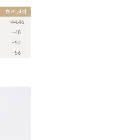
허리권장
~44,46
~48
~52
~56
로 페이
PAYCO 바로구매