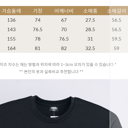
가슴둘레
기장
어깨너비
소매통
소매길이
136
74
67
27.5
56.5
143
76.5
70
28.5
56.5
155
78
76.5
31
59.5
164
81
82
32.5
59
이즈 치수는 재는 방법과 위치에 따라 1~3cm 오차가 있을 수 있습니다 *
** 본인의 옷과 실측비교 추천합니다 **
페이코 ID