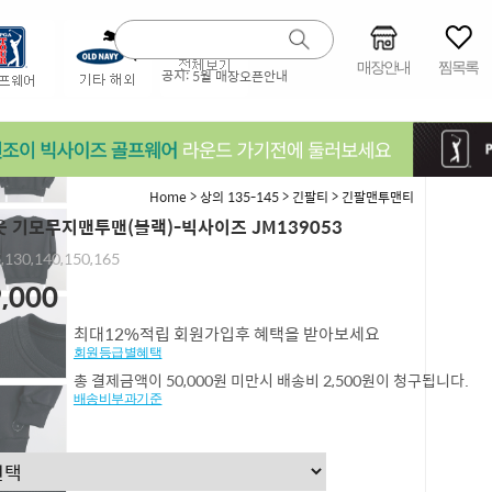
매장안내
찜목록
공지:
5월 매장오픈안내
>
>
>
Home
상의 135-145
긴팔티
긴팔맨투맨티
 기모무지맨투맨(블랙)-빅사이즈 JM139053
,130,140,150,165
,000
최대12%적립 회원가입후 혜택을 받아보세요
회원등급별혜택
총 결제금액이 50,000원 미만시 배송비 2,500원이 청구됩니다.
배송비부과기준