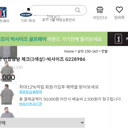
매장안내
찜목록
공지:
5월 매장오픈안내
>
>
Home
상의 150-165
반팔
 반팔남방 체크(3색상)-빅사이즈 G228986
,130,140,150
,000
최대12%적립 회원가입후 혜택을 받아보세요
회원등급별혜택
총 결제금액이 50,000원 미만시 배송비 2,500원이 청구됩니다.
배송비부과기준