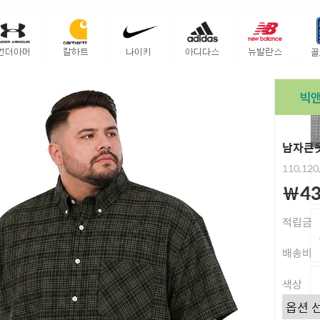
남자큰옷
110,120
￦43
적립금
배송비
색상