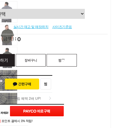
실시간 재고 및 매장위치
사이즈기준표
0
L
(금액)
하기
장바구니
찜♡
포인트 적립 혜택 2배 UP!
포인트 적립 혜택 2배 UP!
]
포인트 결제시 1% 적립!