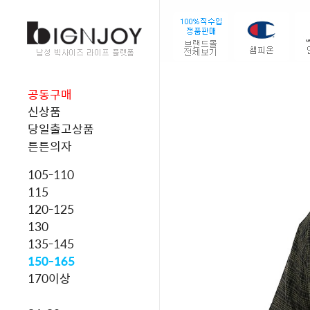
공동구매
신상품
당일출고상품
튼튼의자
105-110
115
120-125
130
135-145
150-165
170이상