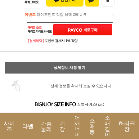
이벤트
페이포인트 적립 혜택 2배 UP!
이벤트
페이포인트 적립 혜택 2배 UP!
[ 결제혜택 ]
포인트 결제시 1% 적립!
상세정보 새창 열기
상세 정보를 확대해 보실 수 있습니다.
어
소
소
사이
가슴
기
깨
매
허리권
라벨
매
즈
둘레
장
너
길
장
통
비
이