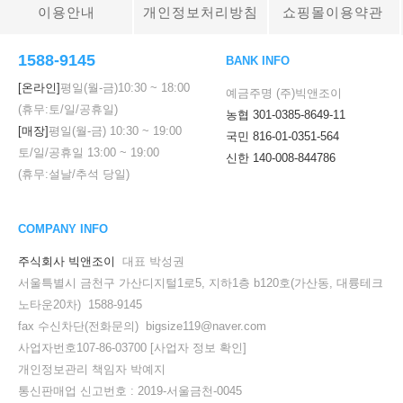
이용안내
개인정보처리방침
쇼핑몰이용약관
1588-9145
BANK INFO
[온라인]
평일(월-금)
10:30
~
18:00
예금주명 (주)빅앤조이
(휴무:토/일/공휴일)
농협 301-0385-8649-11
[매장]
평일(월-금)
10:30
~
19:00
국민 816-01-0351-564
토/일/공휴일
13:00
~
19:00
신한 140-008-844786
(휴무:설날/추석 당일)
COMPANY INFO
주식회사 빅앤조이
대표 박성권
서울특별시 금천구 가산디지털1로5, 지하1층 b120호(가산동, 대륭테크
노타운20차) 1588-9145
fax 수신차단(전화문의) bigsize119@naver.com
사업자번호107-86-03700
[사업자 정보 확인]
개인정보관리 책임자 박예지
통신판매업 신고번호 : 2019-서울금천-0045