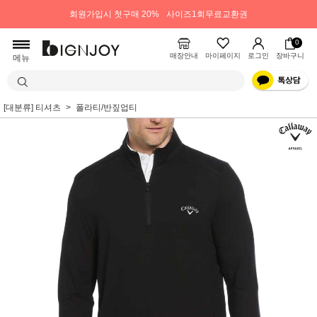
회원가입시 첫구매 20%
사이즈1회무료교환권
0
매장안내
마이페이지
로그인
장바구니
메뉴
[대분류] 티셔츠
폴라티/반짚업티