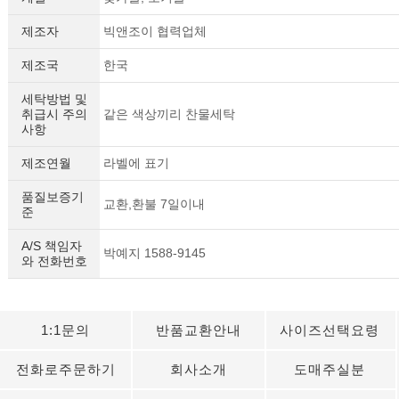
제조자
빅앤조이 협력업체
제조국
한국
세탁방법 및
취급시 주의
같은 색상끼리 찬물세탁
사항
제조연월
라벨에 표기
품질보증기
교환,환불 7일이내
준
A/S 책임자
박예지 1588-9145
와 전화번호
세요!
1:1문의
반품교환안내
사이즈선택요령
전화로주문하기
회사소개
도매주실분