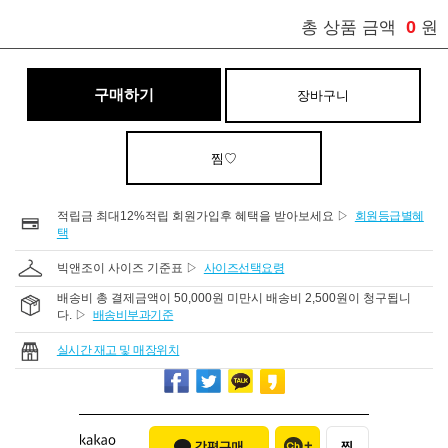
0
총 상품 금액
원
구매하기
장바구니
찜♡
적립금 최대12%적립 회원가입후 혜택을 받아보세요 ▷
회원등급별혜
택
빅앤조이 사이즈 기준표 ▷
사이즈선택요령
배송비 총 결제금액이 50,000원 미만시 배송비 2,500원이 청구됩니
다. ▷
배송비부과기준
실시간 재고 및 매장위치