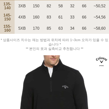
135-
3XB
150
82
58
32
66
~50,52
140
145-
4XB
160
83
61
33
66
~54,56
150
155-
5XB
170
85
63
34
66
~58,60
160
페이코 ID로 페
PAYCO 바로구매
* 상품사이즈 치수는 재는 방법과 위치에 따라 1~3cm 오차가 있을 수 있
습니다 *
** 본인의 옷과 실측비교 추천합니다 **