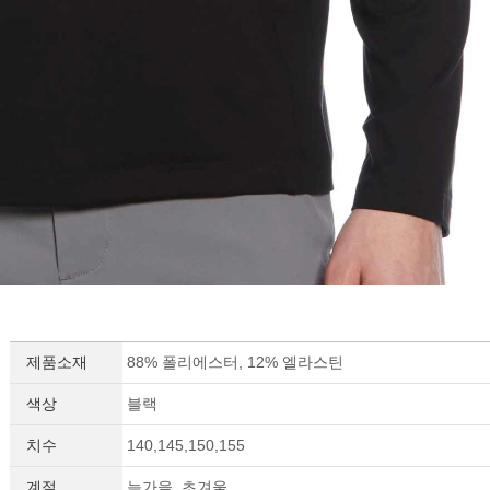
제품소재
88% 폴리에스터, 12% 엘라스틴
색상
블랙
치수
140,145,150,155
계절
늦가을, 초겨울