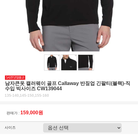
남자큰옷 캘러웨이 골프 Callaway 반짚업 긴팔티(블랙)-직
수입 빅사이즈 CW139044
135-140,145-150,155-160
159,000원
판매가 :
사이즈