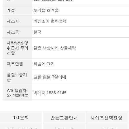
계절
늦가을 초겨울
제조자
빅앤조이 협력업체
제조국
한국
세탁방법 및
취급시 주의
같은 색상끼리 찬물세탁
사항
제조연월
라벨에 표기
품질보증기
교환,환불 7일이내
준
A/S 책임자
박예지 1588-9145
와 전화번호
1:1문의
반품교환안내
사이즈선택요령