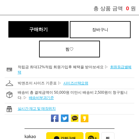
0
총 상품 금액
원
구매하기
장바구니
찜♡
적립금 최대12%적립 회원가입후 혜택을 받아보세요 ▷
회원등급별혜
택
빅앤조이 사이즈 기준표 ▷
사이즈선택요령
배송비 총 결제금액이 50,000원 미만시 배송비 2,500원이 청구됩니
다. ▷
배송비부과기준
실시간 재고 및 매장위치