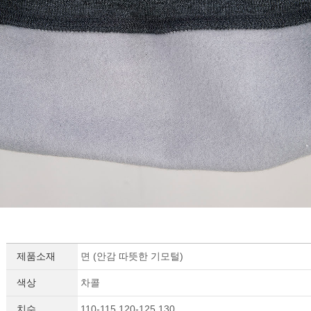
제품소재
면 (안감 따뜻한 기모털)
색상
차콜
치수
110-115,120-125,130