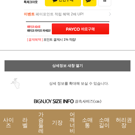
이벤트
페이포인트 적립 혜택 2배 UP!
이벤트
페이포인트 적립 혜택 2배 UP!
[ 결제혜택 ]
포인트 결제시 1% 적립!
상세정보 새창 열기
상세 정보를 확대해 보실 수 있습니다.
가
어
사이
라
슴
깨
소매
소매
허리권
기장
즈
벨
둘
너
통
길이
장
레
비