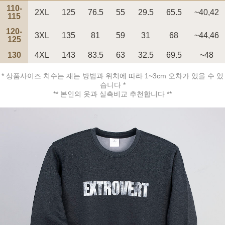
110-
2XL
125
76.5
55
29.5
65.5
~40,42
115
120-
3XL
135
81
59
31
68
~44,46
125
130
4XL
143
83.5
63
32.5
69.5
~48
페이코 ID로 페
PAYCO 바로구매
* 상품사이즈 치수는 재는 방법과 위치에 따라 1~3cm 오차가 있을 수 있
습니다 *
** 본인의 옷과 실측비교 추천합니다 **