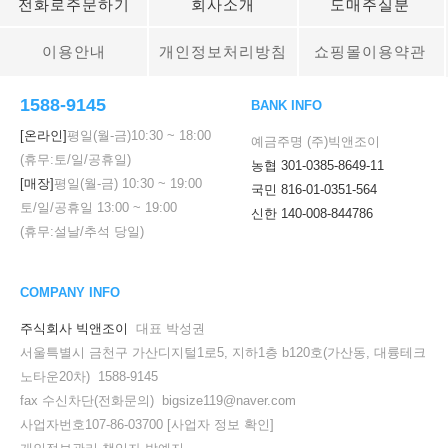
전화로주문하기
회사소개
도매주실분
이용안내
개인정보처리방침
쇼핑몰이용약관
1588-9145
BANK INFO
[온라인]
평일(월-금)
10:30
~
18:00
예금주명 (주)빅앤조이
(휴무:토/일/공휴일)
농협 301-0385-8649-11
[매장]
평일(월-금)
10:30
~
19:00
국민 816-01-0351-564
토/일/공휴일
13:00
~
19:00
신한 140-008-844786
(휴무:설날/추석 당일)
COMPANY INFO
주식회사 빅앤조이
대표 박성권
서울특별시 금천구 가산디지털1로5, 지하1층 b120호(가산동, 대륭테크
노타운20차) 1588-9145
fax 수신차단(전화문의) bigsize119@naver.com
사업자번호107-86-03700
[사업자 정보 확인]