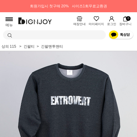
회원가입시 첫구매 20%
사이즈1회무료교환권
0
매장안내
마이페이지
로그인
장바구니
메뉴
상의 115
긴팔티
긴팔맨투맨티