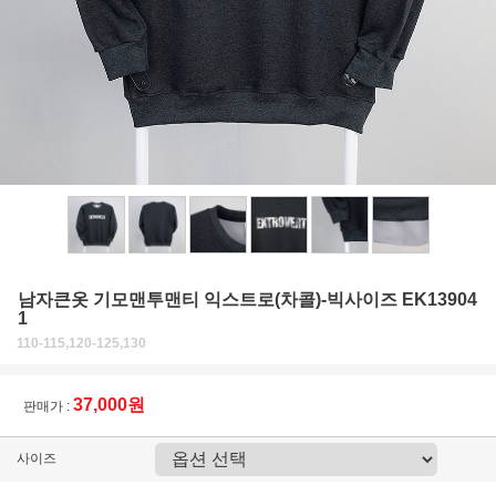
남자큰옷 기모맨투맨티 익스트로(차콜)-빅사이즈 EK13904
1
110-115,120-125,130
37,000원
판매가 :
사이즈