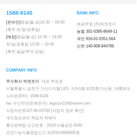
1588-9145
BANK INFO
[온라인]
평일(월-금)
10:30
~
18:00
예금주명 (주)빅앤조이
(휴무:토/일/공휴일)
농협 301-0385-8649-11
[매장]
평일(월-금)
10:30
~
19:00
국민 816-01-0351-564
토/일/공휴일
13:00
~
19:00
신한 140-008-844786
(휴무:설날/추석 당일)
COMPANY INFO
주식회사 빅앤조이
대표 박성권
서울특별시 금천구 가산디지털1로5, 지하1층 b120호(가산동, 대륭테크
노타운20차) 1588-9145
fax 수신차단(전화문의) bigsize119@naver.com
사업자번호107-86-03700
[사업자 정보 확인]
개인정보관리 책임자 박예지
통신판매업 신고번호 : 2019-서울금천-0045
건강기능식품영업신고 제2019-0084005호