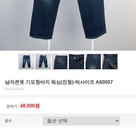
남자큰옷 기모청바지 워싱(진청)-빅사이즈 A60007
40,42,44,46
48,000원
판매가 :
옵션