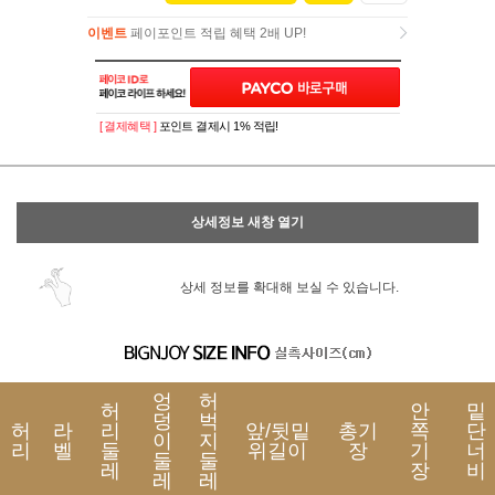
이벤트
페이포인트 적립 혜택 2배 UP!
이벤트
페이포인트 적립 혜택 2배 UP!
[ 결제혜택 ]
포인트 결제시 1% 적립!
상세정보 새창 열기
상세 정보를 확대해 보실 수 있습니다.
엉
허
허
안
밑
덩
벅
허
라
리
앞/뒷밑
총기
쪽
단
이
지
리
벨
둘
위길이
장
기
너
둘
둘
레
장
비
레
레