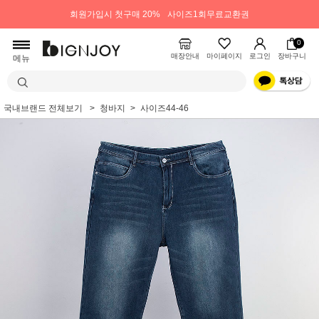
회원가입시 첫구매 20%
사이즈1회무료교환권
0
매장안내
마이페이지
로그인
장바구니
메뉴
국내브랜드 전체보기
청바지
사이즈44-46