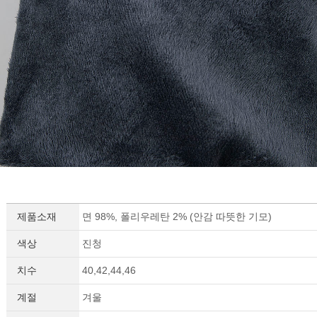
제품소재
면 98%, 폴리우레탄 2% (안감 따뜻한 기모)
색상
진청
치수
40,42,44,46
계절
겨울