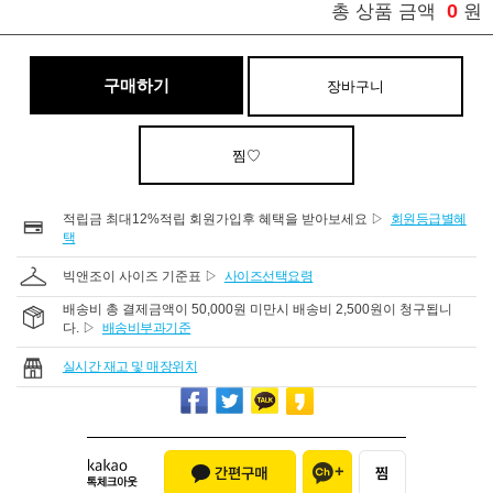
0
총 상품 금액
원
구매하기
장바구니
찜♡
적립금 최대12%적립 회원가입후 혜택을 받아보세요 ▷
회원등급별혜
택
빅앤조이 사이즈 기준표 ▷
사이즈선택요령
배송비 총 결제금액이 50,000원 미만시 배송비 2,500원이 청구됩니
다. ▷
배송비부과기준
실시간 재고 및 매장위치