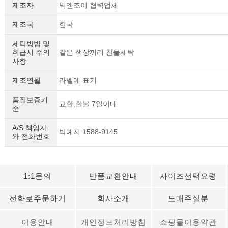
제조자
빅앤조이 협력업체
제조국
한국
세탁방법 및
취급시 주의
같은 색상끼리 찬물세탁
사항
제조연월
라벨에 표기
품질보증기
교환,환불 7일이내
준
A/S 책임자
박예지 1588-9145
와 전화번호
1:1문의
반품교환안내
사이즈선택요령
전화로주문하기
회사소개
도매주실분
이용안내
개인정보처리방침
쇼핑몰이용약관