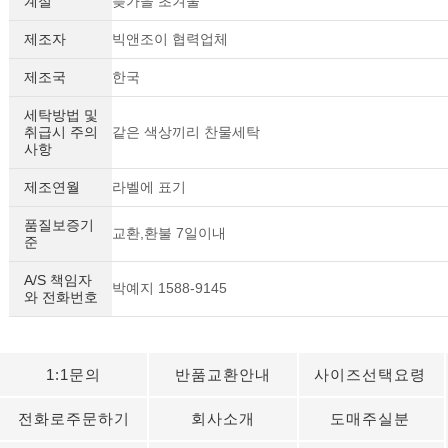
계절
늦가을 초겨울
제조자
빅앤조이 협력업체
제조국
한국
세탁방법 및
취급시 주의
같은 색상끼리 찬물세탁
사항
제조연월
라벨에 표기
품질보증기
교환,환불 7일이내
준
A/S 책임자
박예지 1588-9145
와 전화번호
1:1문의
반품교환안내
사이즈선택요령
전화로주문하기
회사소개
도매주실분