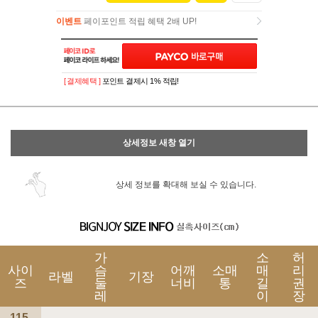
이벤트
페이포인트 적립 혜택 2배 UP!
이벤트
페이포인트 적립 혜택 2배 UP!
[ 결제혜택 ]
포인트 결제시 1% 적립!
상세정보 새창 열기
상세 정보를 확대해 보실 수 있습니다.
가
소
허
사이
슴
어깨
소매
매
리
라벨
기장
즈
둘
너비
통
길
권
레
이
장
115-