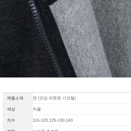
제품소재
면 (안감 따뜻한 기모털)
색상
차콜
치수
115-120,125-130,140