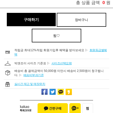
0
총 상품 금액
원
구매하기
장바구니
찜♡
적립금 최대12%적립 회원가입후 혜택을 받아보세요 ▷
회원등급별혜
택
빅앤조이 사이즈 기준표 ▷
사이즈선택요령
배송비 총 결제금액이 50,000원 미만시 배송비 2,500원이 청구됩니
다. ▷
배송비부과기준
실시간 재고 및 매장위치