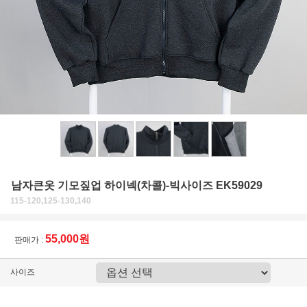
남자큰옷 기모짚업 하이넥(차콜)-빅사이즈 EK59029
115-120,125-130,140
55,000원
판매가 :
사이즈