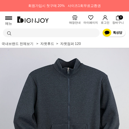
회원가입시 첫구매 20%
사이즈1회무료교환권
0
매장안내
마이페이지
로그인
장바구니
메뉴
국내브랜드 전체보기
자켓후드
자켓점퍼 120