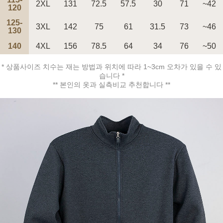
2XL
131
72.5
57.5
30
71
~42
120
125-
3XL
142
75
61
31.5
73
~46
130
140
4XL
156
78.5
64
34
76
~50
페이코 ID로 페
PAYCO 바로구매
* 상품사이즈 치수는 재는 방법과 위치에 따라 1~3cm 오차가 있을 수 있
습니다 *
** 본인의 옷과 실측비교 추천합니다 **