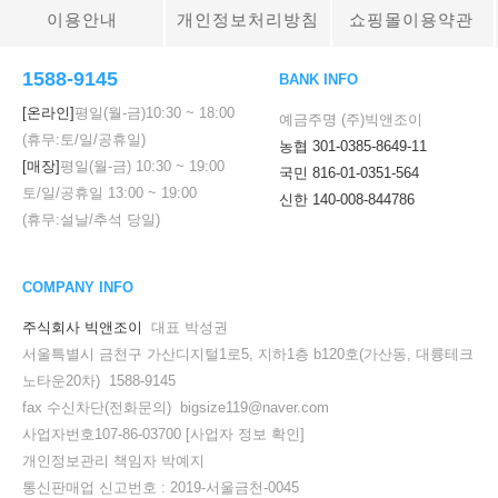
이용안내
개인정보처리방침
쇼핑몰이용약관
1588-9145
BANK INFO
[온라인]
평일(월-금)
10:30
~
18:00
예금주명 (주)빅앤조이
(휴무:토/일/공휴일)
농협 301-0385-8649-11
[매장]
평일(월-금)
10:30
~
19:00
국민 816-01-0351-564
토/일/공휴일
13:00
~
19:00
신한 140-008-844786
(휴무:설날/추석 당일)
COMPANY INFO
주식회사 빅앤조이
대표 박성권
서울특별시 금천구 가산디지털1로5, 지하1층 b120호(가산동, 대륭테크
노타운20차) 1588-9145
fax 수신차단(전화문의) bigsize119@naver.com
사업자번호107-86-03700
[사업자 정보 확인]
개인정보관리 책임자 박예지
통신판매업 신고번호 : 2019-서울금천-0045