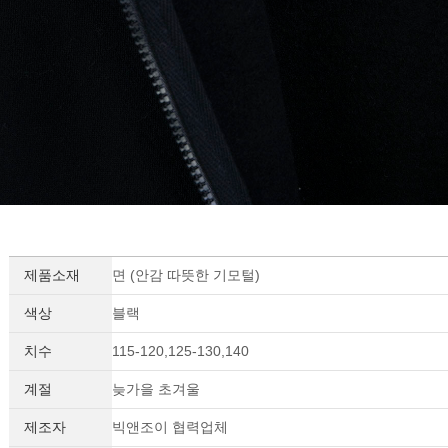
제품소재
면 (안감 따뜻한 기모털)
색상
블랙
치수
115-120,125-130,140
계절
늦가을 초겨울
제조자
빅앤조이 협력업체