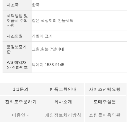
제조국
한국
세탁방법 및
취급시 주의
같은 색상끼리 찬물세탁
사항
제조연월
라벨에 표기
품질보증기
교환,환불 7일이내
준
A/S 책임자
박예지 1588-9145
와 전화번호
1:1문의
반품교환안내
사이즈선택요령
전화로주문하기
회사소개
도매주실분
이용안내
개인정보처리방침
쇼핑몰이용약관