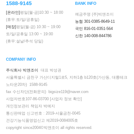
1588-9145
BANK INFO
[온라인]
평일(월-금)
10:30
~
18:00
예금주명 (주)빅앤조이
(휴무:토/일/공휴일)
농협 301-0385-8649-11
[매장]
평일(월-금)
10:30
~
19:00
국민 816-01-0351-564
토/일/공휴일
13:00
~
19:00
신한 140-008-844786
(휴무:설날/추석 당일)
COMPANY INFO
주식회사 빅앤조이
대표 박성권
서울특별시 금천구 가산디지털1로5, 지하1층 b120호(가산동, 대륭테크
노타운20차) 1588-9145
fax 수신차단(전화문의) bigsize119@naver.com
사업자번호107-86-03700
[사업자 정보 확인]
개인정보관리 책임자 박예지
통신판매업 신고번호 : 2019-서울금천-0045
건강기능식품영업신고 제2019-0084005호
copyright since2004©빅앤조이 all rights reserved.