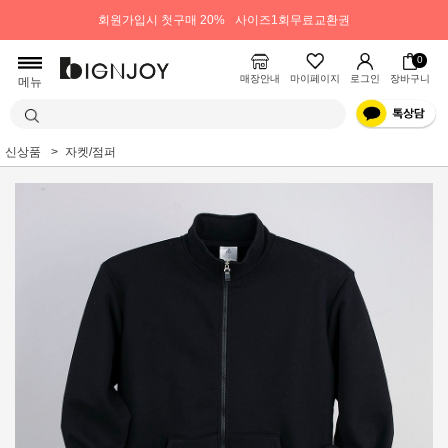
회원가입시 첫구매 20%
사이즈1회무료교환권
0
매장안내
마이페이지
로그인
장바구니
메뉴
신상품
자켓/점퍼