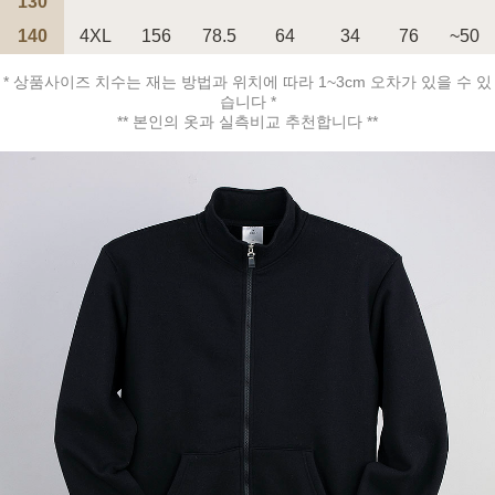
130
140
4XL
156
78.5
64
34
76
~50
페이코 ID로 페
PAYCO 바로구매
* 상품사이즈 치수는 재는 방법과 위치에 따라 1~3cm 오차가 있을 수 있
습니다 *
** 본인의 옷과 실측비교 추천합니다 **