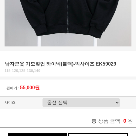
남자큰옷 기모짚업 하이넥(블랙)-빅사이즈 EK59029
115-120,125-130,140
55,000원
판매가 :
사이즈
0
총 상품 금액
원