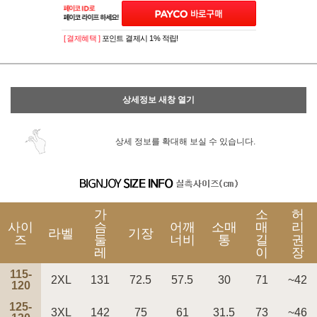
[ 결제혜택 ]
포인트 결제시 1% 적립!
상세정보 새창 열기
상세 정보를 확대해 보실 수 있습니다.
가
소
허
사이
슴
어깨
소매
매
리
라벨
기장
즈
둘
너비
통
길
권
레
이
장
115-
2XL
131
72.5
57.5
30
71
~42
120
125-
3XL
142
75
61
31.5
73
~46