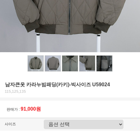
남자큰옷 카라누빔패딩(카키)-빅사이즈 U59024
115,125,135
91,000원
판매가 :
사이즈