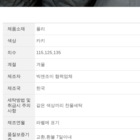
제품소재
폴리
색상
카키
치수
115,125,135
계절
겨울
제조자
빅앤조이 협력업체
제조국
한국
세탁방법 및
취급시 주의
같은 색상끼리 찬물세탁
사항
제조연월
라벨에 표기
품질보증기
교환,환불 7일이내
준