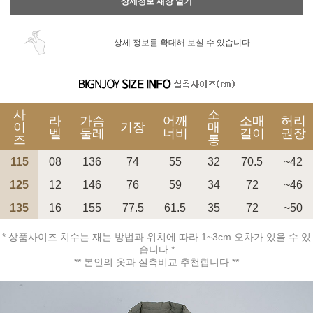
상세정보 새창 열기
상세 정보를 확대해 보실 수 있습니다.
사
소
라
가슴
어깨
소매
허리
이
기장
매
벨
둘레
너비
길이
권장
즈
통
115
08
136
74
55
32
70.5
~42
125
12
146
76
59
34
72
~46
135
16
155
77.5
61.5
35
72
~50
* 상품사이즈 치수는 재는 방법과 위치에 따라 1~3cm 오차가 있을 수 있
습니다 *
** 본인의 옷과 실측비교 추천합니다 **