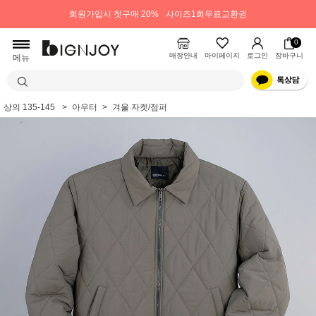
회원가입시 첫구매 20%
사이즈1회무료교환권
0
매장안내
마이페이지
로그인
장바구니
메뉴
상의 135-145
아우터
겨울 자켓/점퍼