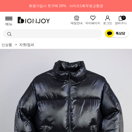
회원가입시 첫구매 20%
사이즈1회무료교환권
0
매장안내
마이페이지
로그인
장바구니
메뉴
신상품
자켓/점퍼