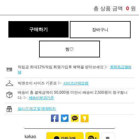
0
총 상품 금액
원
구매하기
장바구니
찜♡
적립금 최대12%적립 회원가입후 혜택을 받아보세요 ▷
회원등급별혜
택
빅앤조이 사이즈 기준표 ▷
사이즈선택요령
배송비 총 결제금액이 50,000원 미만시 배송비 2,500원이 청구됩니
다. ▷
배송비부과기준
실시간 재고 및 매장위치