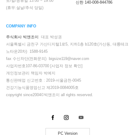
토/일/공휴일
13:00
~
19:00
신한 140-008-844786
(휴무:설날/추석 당일)
COMPANY INFO
주식회사 빅앤조이
대표 박성권
서울특별시 금천구 가산디지털1로5, 지하1층 b120호(가산동, 대륭테크
노타운20차) 1588-9145
fax 수신차단(전화문의) bigsize119@naver.com
사업자번호107-86-03700
[사업자 정보 확인]
개인정보관리 책임자 박예지
통신판매업 신고번호 : 2019-서울금천-0045
건강기능식품영업신고 제2019-0084005호
copyright since2004©빅앤조이 all rights reserved.
PC Version