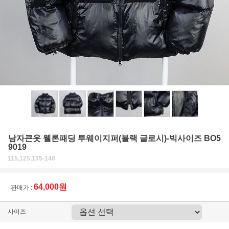
남자큰옷 웰론패딩 투웨이지퍼(블랙 글로시)-빅사이즈 BO5
9019
115,125,135-140
64,000원
판매가 :
사이즈