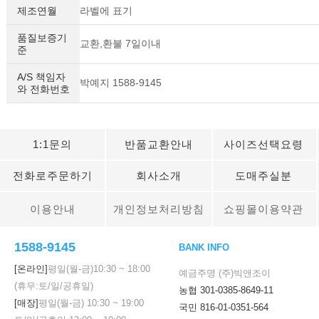
제조연월
라벨에 표기
품질보증기
교환,환불 7일이내
준
A/S 책임자
박예지 1588-9145
와 전화번호
1:1문의
반품교환안내
사이즈선택요령
전화로주문하기
회사소개
도매주실분
이용안내
개인정보처리방침
쇼핑몰이용약관
1588-9145
BANK INFO
[온라인]
평일(월-금)
10:30
~
18:00
예금주명 (주)빅앤조이
(휴무:토/일/공휴일)
농협 301-0385-8649-11
[매장]
평일(월-금)
10:30
~
19:00
국민 816-01-0351-564