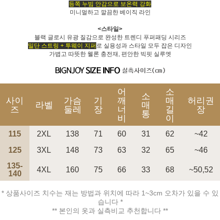
등쪽 누빔 안감으로 보온력 강화
미니멀하고 깔끔한 베이직 라인
<스타일>
블랙 글로시 유광 질감으로 완성한 트렌디 푸퍼패딩 시리즈
밀단 스트링 + 투웨이 지퍼
로 실용성과 스타일 모두 잡은 디자인
가볍고 따뜻한 웰론 충전재, 편안한 빅핏 실루엣
페이코 ID로 페
PAYCO 바로구매
어
소
소
사이
가슴
기
깨
매
허리권
라벨
매
즈
둘레
장
너
길
장
통
비
이
115
2XL
138
71
60
31
62
~42
125
3XL
148
73
63
32
65
~46
135-
4XL
160
75
66
33
68
~50,52
140
* 상품사이즈 치수는 재는 방법과 위치에 따라 1~3cm 오차가 있을 수 있
습니다 *
** 본인의 옷과 실측비교 추천합니다 **