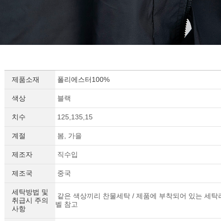
제품소재
폴리에스터100%
색상
블랙
치수
125,135,15
계절
봄, 가을
제조자
직수입
제조국
중국
세탁방법 및
같은 색상끼리 찬물세탁 / 제품에 부착되어 있는 세탁
취급시 주의
벨 참고
사항