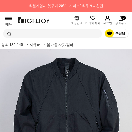
회원가입시 첫구매 20%
사이즈1회무료교환권
0
매장안내
마이페이지
로그인
장바구니
메뉴
상의 135-145
아우터
봄가을 자켓/점퍼