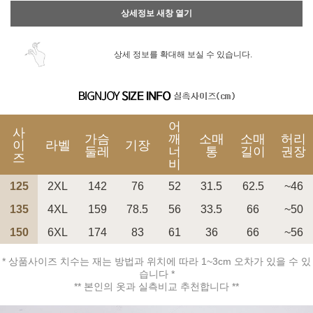
상세정보 새창 열기
상세 정보를 확대해 보실 수 있습니다.
어
사
가슴
깨
소매
소매
허리
이
라벨
기장
둘레
너
통
길이
권장
즈
비
125
2XL
142
76
52
31.5
62.5
~46
135
4XL
159
78.5
56
33.5
66
~50
150
6XL
174
83
61
36
66
~56
* 상품사이즈 치수는 재는 방법과 위치에 따라 1~3cm 오차가 있을 수 있
습니다 *
** 본인의 옷과 실측비교 추천합니다 **