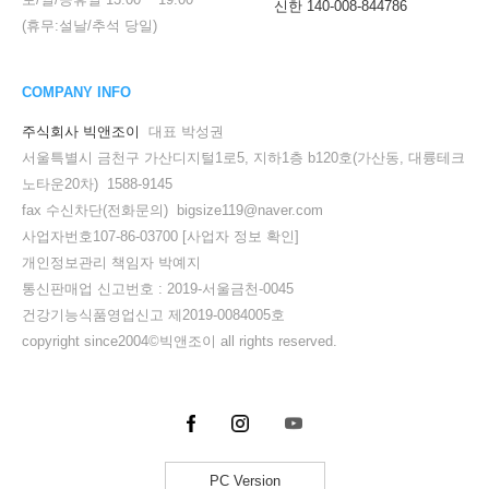
신한 140-008-844786
(휴무:설날/추석 당일)
COMPANY INFO
주식회사 빅앤조이
대표 박성권
서울특별시 금천구 가산디지털1로5, 지하1층 b120호(가산동, 대륭테크
노타운20차) 1588-9145
fax 수신차단(전화문의) bigsize119@naver.com
사업자번호107-86-03700
[사업자 정보 확인]
개인정보관리 책임자 박예지
통신판매업 신고번호 : 2019-서울금천-0045
건강기능식품영업신고 제2019-0084005호
copyright since2004©빅앤조이 all rights reserved.
PC Version