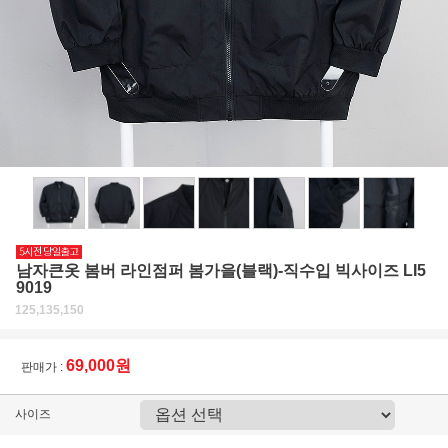
남자큰옷 봄버 라인점퍼 봄가을(블랙)-직수입 빅사이즈 LI5
9019
125,135,150
69,000원
판매가 :
사이즈