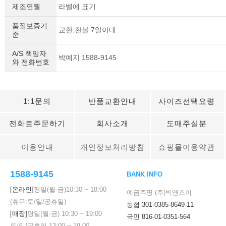
제조연월
라벨에 표기
품질보증기
교환,환불 7일이내
준
A/S 책임자
박예지 1588-9145
와 전화번호
1:1문의
반품교환안내
사이즈선택요령
전화로주문하기
회사소개
도매주실분
이용안내
개인정보처리방침
쇼핑몰이용약관
1588-9145
BANK INFO
[온라인]
평일(월-금)
10:30
~
18:00
예금주명 (주)빅앤조이
(휴무:토/일/공휴일)
농협 301-0385-8649-11
[매장]
평일(월-금)
10:30
~
19:00
국민 816-01-0351-564
토/일/공휴일
13:00
~
19:00