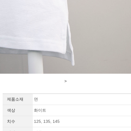
>
제품소재
면
색상
화이트
치수
125, 135, 145