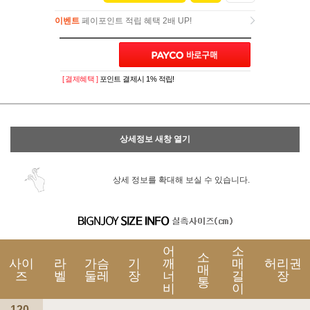
이벤트
페이포인트 적립 혜택 2배 UP!
이벤트
페이포인트 적립 혜택 2배 UP!
[ 결제혜택 ]
포인트 결제시 1% 적립!
상세정보 새창 열기
상세 정보를 확대해 보실 수 있습니다.
어
소
소
사이
라
가슴
기
깨
매
허리권
매
즈
벨
둘레
장
너
길
장
통
비
이
120-