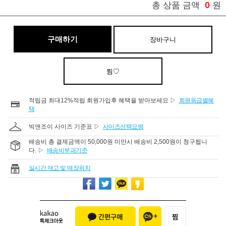
0
총 상품 금액
원
구매하기
장바구니
찜♡
적립금 최대12%적립 회원가입후 혜택을 받아보세요 ▷
회원등급별혜
택
빅앤조이 사이즈 기준표 ▷
사이즈선택요령
배송비 총 결제금액이 50,000원 미만시 배송비 2,500원이 청구됩니
다. ▷
배송비부과기준
실시간 재고 및 매장위치