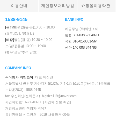
이용안내
개인정보처리방침
쇼핑몰이용약관
1588-9145
BANK INFO
[온라인]
평일(월-금)
10:30
~
18:00
예금주명 (주)빅앤조이
(휴무:토/일/공휴일)
농협 301-0385-8649-11
[매장]
평일(월-금)
10:30
~
19:00
국민 816-01-0351-564
토/일/공휴일
13:00
~
19:00
신한 140-008-844786
(휴무:설날/추석 당일)
COMPANY INFO
주식회사 빅앤조이
대표 박성권
서울특별시 금천구 가산디지털1로5, 지하1층 b120호(가산동, 대륭테크
노타운20차) 1588-9145
fax 수신차단(전화문의) bigsize119@naver.com
사업자번호107-86-03700
[사업자 정보 확인]
개인정보관리 책임자 박예지
통신판매업 신고번호 : 2019-서울금천-0045