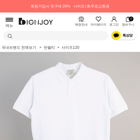
회원가입시 첫구매 20%
사이즈1회무료교환권
0
매장안내
마이페이지
로그인
장바구니
메뉴
국내브랜드 전체보기
반팔티
사이즈120