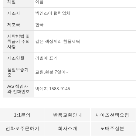
계절
여름
제조자
빅앤조이 협력업체
제조국
한국
세탁방법 및
취급시 주의
같은 색상끼리 찬물세탁
사항
제조연월
라벨에 표기
품질보증기
교환,환불 7일이내
준
A/S 책임자
박예지 1588-9145
와 전화번호
1:1문의
반품교환안내
사이즈선택요령
전화로주문하기
회사소개
도매주실분