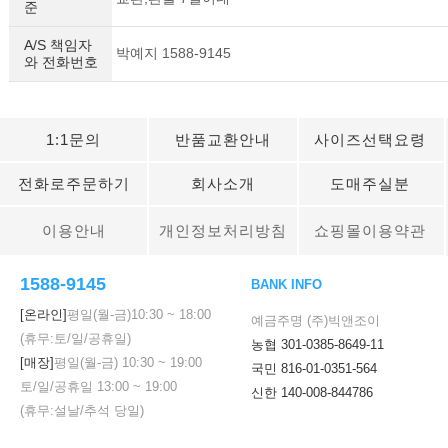
준
A/S 책임자
박예지 1588-9145
와 전화번호
1:1문의
반품교환안내
사이즈선택요령
전화로주문하기
회사소개
도매주실분
이용안내
개인정보처리방침
쇼핑몰이용약관
1588-9145
BANK INFO
[온라인]
평일(월-금)
10:30
~
18:00
예금주명 (주)빅앤조이
(휴무:토/일/공휴일)
농협 301-0385-8649-11
[매장]
평일(월-금)
10:30
~
19:00
국민 816-01-0351-564
토/일/공휴일
13:00
~
19:00
신한 140-008-844786
(휴무:설날/추석 당일)