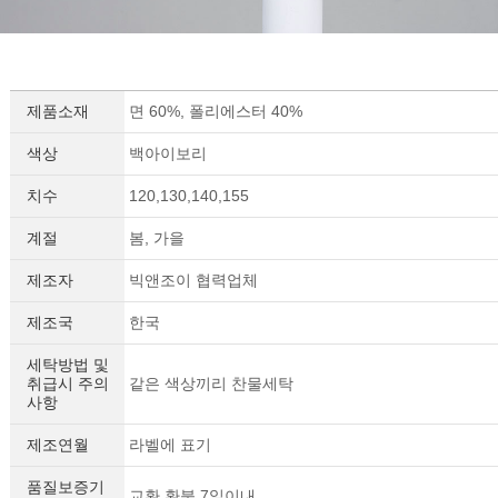
제품소재
면 60%, 폴리에스터 40%
색상
백아이보리
치수
120,130,140,155
계절
봄, 가을
제조자
빅앤조이 협력업체
제조국
한국
세탁방법 및
취급시 주의
같은 색상끼리 찬물세탁
사항
제조연월
라벨에 표기
품질보증기
교환,환불 7일이내