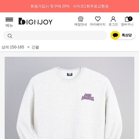
회원가입시 첫구매 20%
사이즈1회무료교환권
0
매장안내
마이페이지
로그인
장바구니
메뉴
상의 150-165
긴팔