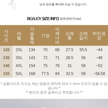
상세 정보를 확대해 보실 수 있습니다.
가
어
사
라
슴
깨
소매
소매
허리권
이
기장
벨
둘
너
통
길이
장
즈
레
비
120
2XL
134
70
68
27.5
55.5
~44
130
3XL
143
72
71
28.5
56
~48
140
4XL
154
75
78
31
58
~52
155
5XL
168
77.5
84
32.5
58
~56,58
* 상품사이즈 치수는 재는 방법과 위치에 따라 1~3cm 오차가 있을 수 있
습니다 *
** 본인의 옷과 실측비교 추천합니다 **