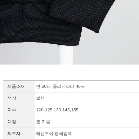
세요!
제품소재
면 60%, 폴리에스터 40%
색상
블랙
치수
120-125,130,145,155
계절
봄,가을
제조자
빅앤조이 협력업체