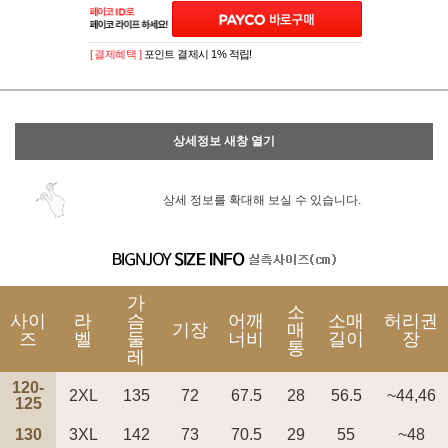
[ 결제혜택 ]
포인트 결제시 1% 적립!
상세정보 새창 열기
상세 정보를 확대해 보실 수 있습니다.
가
소
사이
라
슴
어깨
소매
허리권
기장
매
즈
벨
둘
너비
길이
장
통
레
120-
2XL
135
72
67.5
28
56.5
~44,46
125
130
3XL
142
73
70.5
29
55
~48