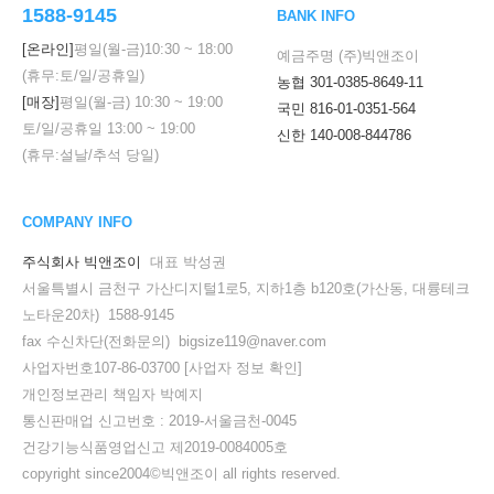
1588-9145
BANK INFO
[온라인]
평일(월-금)
10:30
~
18:00
예금주명 (주)빅앤조이
(휴무:토/일/공휴일)
농협 301-0385-8649-11
[매장]
평일(월-금)
10:30
~
19:00
국민 816-01-0351-564
토/일/공휴일
13:00
~
19:00
신한 140-008-844786
(휴무:설날/추석 당일)
COMPANY INFO
주식회사 빅앤조이
대표 박성권
서울특별시 금천구 가산디지털1로5, 지하1층 b120호(가산동, 대륭테크
노타운20차) 1588-9145
fax 수신차단(전화문의) bigsize119@naver.com
사업자번호107-86-03700
[사업자 정보 확인]
개인정보관리 책임자 박예지
통신판매업 신고번호 : 2019-서울금천-0045
건강기능식품영업신고 제2019-0084005호
copyright since2004©빅앤조이 all rights reserved.