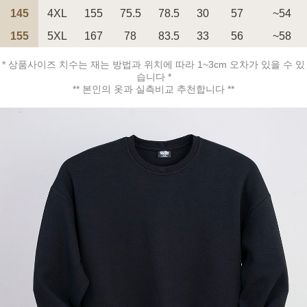
145
4XL
155
75.5
78.5
30
57
~54
155
5XL
167
78
83.5
33
56
~58
페이코 ID로 페
PAYCO 바로구매
* 상품사이즈 치수는 재는 방법과 위치에 따라 1~3cm 오차가 있을 수 있
습니다 *
** 본인의 옷과 실측비교 추천합니다 **