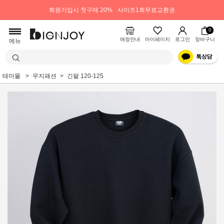
회원가입시 첫구매 20%
사이즈1회무료교환권
0
매장안내
마이페이지
로그인
장바구니
메뉴
테마몰
무지패션
긴팔 120-125