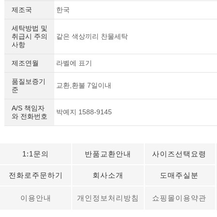
제조국
한국
세탁방법 및
취급시 주의
같은 색상끼리 찬물세탁
사항
제조연월
라벨에 표기
품질보증기
교환,환불 7일이내
준
A/S 책임자
박예지 1588-9145
와 전화번호
1:1문의
반품교환안내
사이즈선택요령
전화로주문하기
회사소개
도매주실분
이용안내
개인정보처리방침
쇼핑몰이용약관