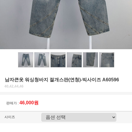
남자큰옷 워싱청바지 절개스판(연청)-빅사이즈 A60596
40,42,44,46
46,000원
판매가 :
사이즈