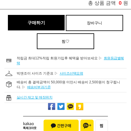
0
총 상품 금액
원
구매하기
장바구니
찜♡
적립금 최대12%적립 회원가입후 혜택을 받아보세요 ▷
회원등급별혜
택
빅앤조이 사이즈 기준표 ▷
사이즈선택요령
배송비 총 결제금액이 50,000원 미만시 배송비 2,500원이 청구됩니
다. ▷
배송비부과기준
실시간 재고 및 매장위치