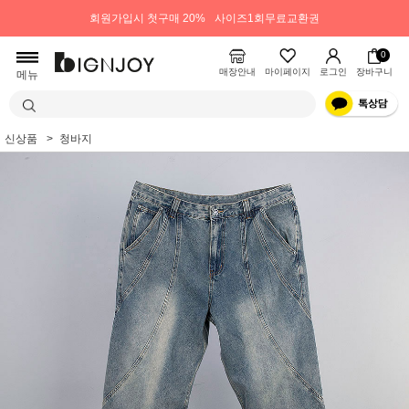
회원가입시 첫구매 20%
사이즈1회무료교환권
0
매장안내
마이페이지
로그인
장바구니
메뉴
신상품
청바지