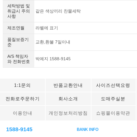
세탁방법 및
취급시 주의
같은 색상끼리 찬물세탁
사항
제조연월
라벨에 표기
품질보증기
교환,환불 7일이내
준
A/S 책임자
박예지 1588-9145
와 전화번호
1:1문의
반품교환안내
사이즈선택요령
전화로주문하기
회사소개
도매주실분
이용안내
개인정보처리방침
쇼핑몰이용약관
1588-9145
BANK INFO