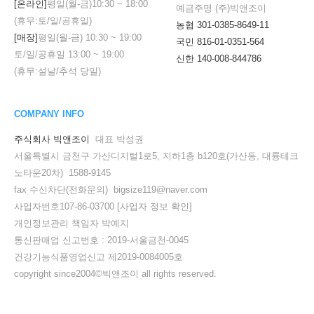
[온라인]
평일(월-금)
10:30
~
18:00
예금주명 (주)빅앤조이
(휴무:토/일/공휴일)
농협 301-0385-8649-11
[매장]
평일(월-금)
10:30
~
19:00
국민 816-01-0351-564
토/일/공휴일
13:00
~
19:00
신한 140-008-844786
(휴무:설날/추석 당일)
COMPANY INFO
주식회사 빅앤조이
대표 박성권
서울특별시 금천구 가산디지털1로5, 지하1층 b120호(가산동, 대륭테크
노타운20차) 1588-9145
fax 수신차단(전화문의) bigsize119@naver.com
사업자번호107-86-03700
[사업자 정보 확인]
개인정보관리 책임자 박예지
통신판매업 신고번호 : 2019-서울금천-0045
건강기능식품영업신고 제2019-0084005호
copyright since2004©빅앤조이 all rights reserved.