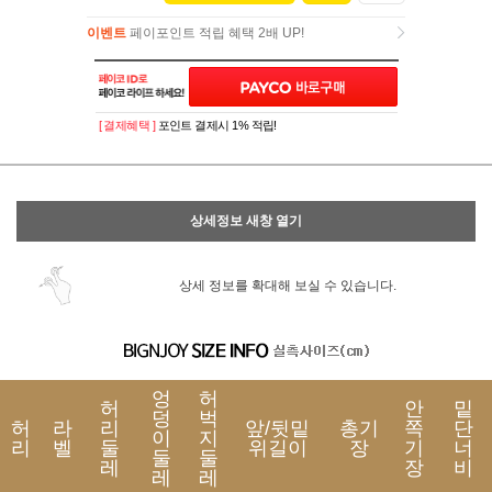
이벤트
페이포인트 적립 혜택 2배 UP!
이벤트
페이포인트 적립 혜택 2배 UP!
[ 결제혜택 ]
포인트 결제시 1% 적립!
상세정보 새창 열기
상세 정보를 확대해 보실 수 있습니다.
엉
허
허
안
밑
덩
벅
허
라
리
앞/뒷밑
총기
쪽
단
이
지
리
벨
둘
위길이
장
기
너
둘
둘
레
장
비
레
레