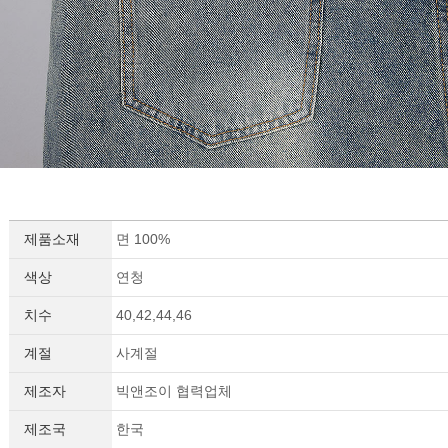
제품소재
면 100%
색상
연청
치수
40,42,44,46
계절
사계절
제조자
빅앤조이 협력업체
제조국
한국