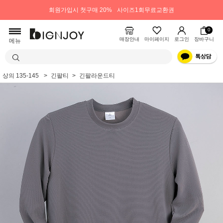
회원가입시 첫구매 20%
사이즈1회무료교환권
0
매장안내
마이페이지
로그인
장바구니
메뉴
상의 135-145
긴팔티
긴팔라운드티