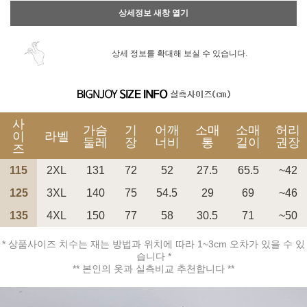
상세정보 새창 열기
상세 정보를 확대해 보실 수 있습니다.
사
가슴
기
어깨
소매
소매
허리
이
라벨
둘레
장
너비
통
길이
권장
즈
115
2XL
131
72
52
27.5
65.5
~42
125
3XL
140
75
54.5
29
69
~46
135
4XL
150
77
58
30.5
71
~50
* 상품사이즈 치수는 재는 방법과 위치에 따라 1~3cm 오차가 있을 수 있
습니다 *
** 본인의 옷과 실측비교 추천합니다 **