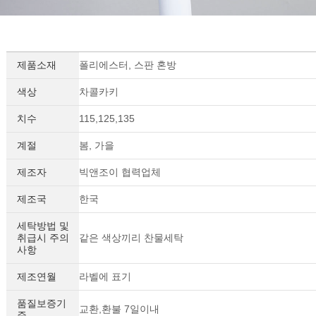
제품소재
폴리에스터, 스판 혼방
색상
차콜카키
치수
115,125,135
계절
봄, 가을
제조자
빅앤조이 협력업체
제조국
한국
세탁방법 및
취급시 주의
같은 색상끼리 찬물세탁
사항
제조연월
라벨에 표기
품질보증기
교환,환불 7일이내
준