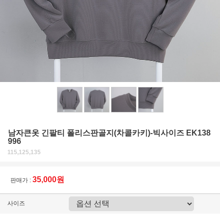
남자큰옷 긴팔티 폴리스판골지(차콜카키)-빅사이즈 EK138
996
115,125,135
35,000원
판매가 :
사이즈