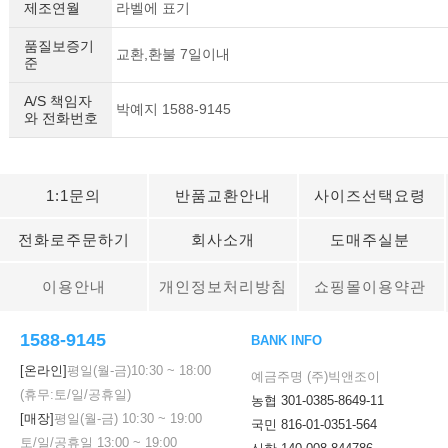
제조연월
라벨에 표기
품질보증기
교환,환불 7일이내
준
A/S 책임자
박예지 1588-9145
와 전화번호
1:1문의
반품교환안내
사이즈선택요령
전화로주문하기
회사소개
도매주실분
이용안내
개인정보처리방침
쇼핑몰이용약관
1588-9145
BANK INFO
[온라인]
평일(월-금)
10:30
~
18:00
예금주명 (주)빅앤조이
(휴무:토/일/공휴일)
농협 301-0385-8649-11
[매장]
평일(월-금)
10:30
~
19:00
국민 816-01-0351-564
토/일/공휴일
13:00
~
19:00