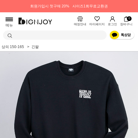
회원가입시 첫구매 20%
사이즈1회무료교환권
0
매장안내
마이페이지
로그인
장바구니
메뉴
상의 150-165
긴팔