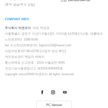
신한 140-008-844786
(휴무:설날/추석 당일)
COMPANY INFO
주식회사 빅앤조이
대표 박성권
서울특별시 금천구 가산디지털1로5, 지하1층 b120호(가산동, 대륭테크
노타운20차) 1588-9145
fax 수신차단(전화문의) bigsize119@naver.com
사업자번호107-86-03700
[사업자 정보 확인]
개인정보관리 책임자 박예지
통신판매업 신고번호 : 2019-서울금천-0045
건강기능식품영업신고 제2019-0084005호
copyright since2004©빅앤조이 all rights reserved.
PC Version