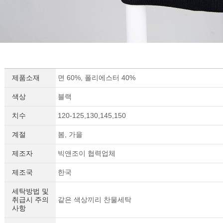
제품소재
면 60%, 폴리에스터 40%
색상
블랙
치수
120-125,130,145,150
계절
봄, 가을
제조자
빅앤조이 협력업체
제조국
한국
세탁방법 및
취급시 주의
같은 색상끼리 찬물세탁
사항