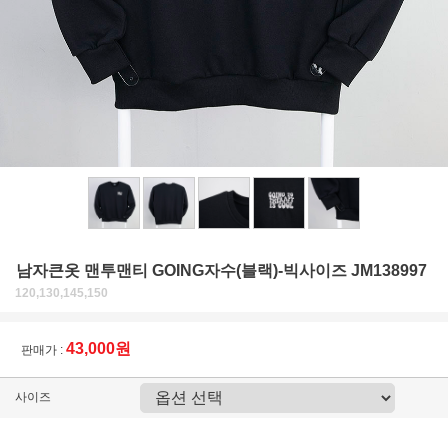
남자큰옷 맨투맨티 GOING자수(블랙)-빅사이즈 JM138997
120,130,145,150
43,000원
판매가 :
사이즈