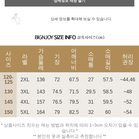
상세정보 새창 열기
상세 정보를 확대해 보실 수 있습니다.
가
어
소
사
소
라
슴
기
깨
매
허리
이
매
벨
둘
장
너
길
권장
즈
통
레
비
이
120-
2XL
136
72
67.5
27
57.5
~44,46
125
130
3XL
143
74.5
71.5
29.5
58.5
~48
145
4XL
157
76.5
79.5
31
59.5
~52
150
5XL
164
79
82.5
32
60
~54
* 상품사이즈 치수는 재는 방법과 위치에 따라 1~3cm 오차가 있을 수 있
습니다 *
** 본인의 옷과 실측비교 추천합니다 **