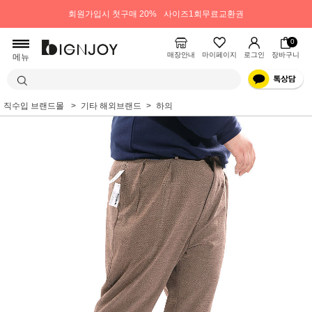
회원가입시 첫구매 20%
사이즈1회무료교환권
0
매장안내
마이페이지
로그인
장바구니
메뉴
직수입 브랜드몰
기타 해외브랜드
하의