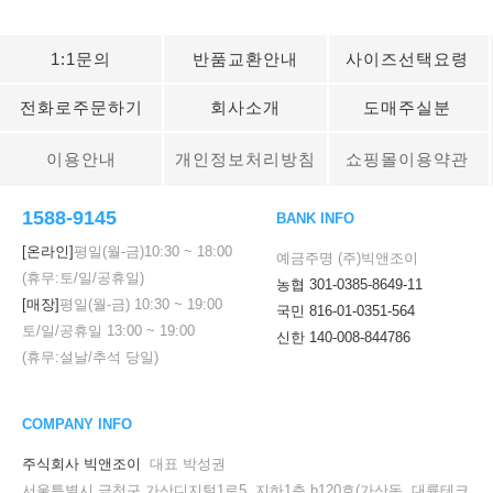
1:1문의
반품교환안내
사이즈선택요령
전화로주문하기
회사소개
도매주실분
이용안내
개인정보처리방침
쇼핑몰이용약관
1588-9145
BANK INFO
[온라인]
평일(월-금)
10:30
~
18:00
예금주명 (주)빅앤조이
(휴무:토/일/공휴일)
농협 301-0385-8649-11
[매장]
평일(월-금)
10:30
~
19:00
국민 816-01-0351-564
토/일/공휴일
13:00
~
19:00
신한 140-008-844786
(휴무:설날/추석 당일)
COMPANY INFO
주식회사 빅앤조이
대표 박성권
서울특별시 금천구 가산디지털1로5, 지하1층 b120호(가산동, 대륭테크