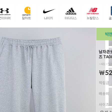
남자큰옷
즈 TA0
~48,~5
￦52
적립금
배송비
사이즈