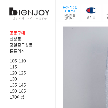
공동구매
신상품
당일출고상품
튼튼의자
105-110
115
120-125
130
135-145
150-165
170이상