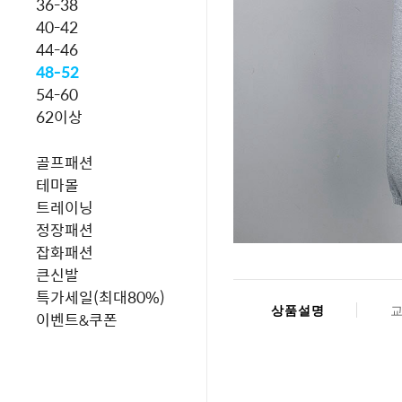
36-38
40-42
44-46
48-52
54-60
62이상
골프패션
테마몰
트레이닝
정장패션
잡화패션
큰신발
특가세일(최대80%)
상품설명
이벤트&쿠폰