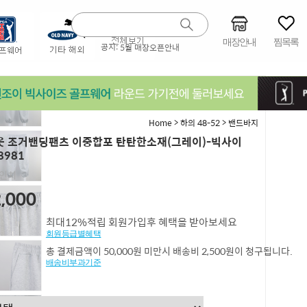
매장안내
찜목록
공지:
5월 매장오픈안내
>
>
Home
하의 48-52
밴드바지
 조거밴딩팬츠 이중합포 탄탄한소재(그레이)-빅사이
8981
0인치
,000
최대12%적립 회원가입후 혜택을 받아보세요
회원등급별혜택
총 결제금액이 50,000원 미만시 배송비 2,500원이 청구됩니다.
배송비부과기준