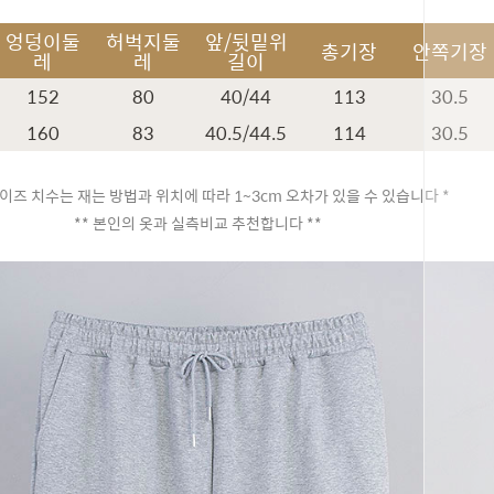
엉덩이둘
허벅지둘
앞/뒷밑위
총기장
안쪽기장
레
레
길이
152
80
40/44
113
30.5
160
83
40.5/44.5
114
30.5
이즈 치수는 재는 방법과 위치에 따라 1~3cm 오차가 있을 수 있습니다 *
** 본인의 옷과 실측비교 추천합니다 **