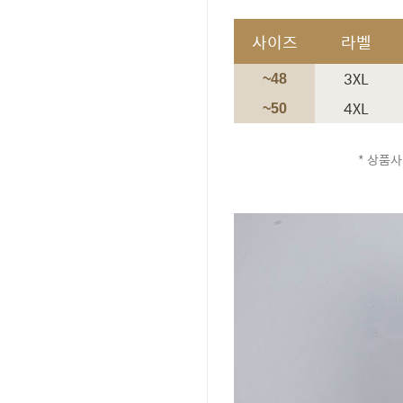
사이즈
라벨
3XL
~48
4XL
~50
* 상품사