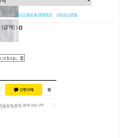
실시간 재고 및 매장위치
사이즈기준표
0
L
(금액)
;nbsp; 절
포인트 적립 혜택 2배 UP!
Q&A (0)
포인트 적립 혜택 2배 UP!