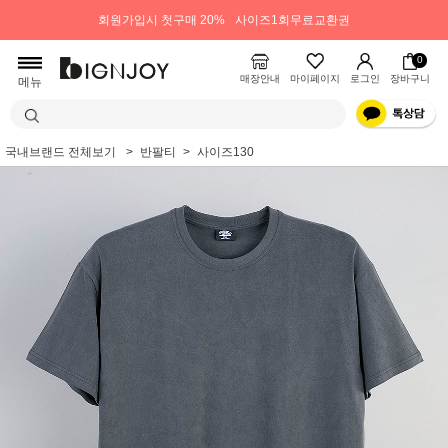
회원가입시 첫구매 20%
사이즈1회무료교환권
0
매장안내
마이페이지
로그인
장바구니
메뉴
국내브랜드 전체보기
반팔티
사이즈130