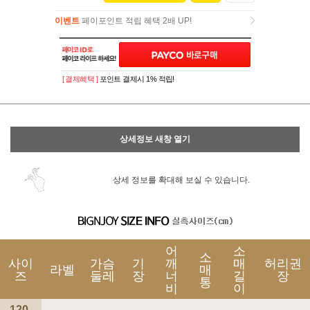
이벤트
페이포인트 적립 혜택 2배 UP!
이벤트
페이포인트 적립 혜택 2배 UP!
[ 결제혜택 ]
포인트 결제시 1% 적립!
상세정보 새창 열기
상세 정보를 확대해 보실 수 있습니다.
어
소
소
사이
가슴
기
깨
매
허리권
라벨
매
즈
둘레
장
너
길
장
통
비
이
120-