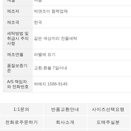
제조자
빅앤조이 협력업체
제조국
한국
세탁방법 및
취급시 주의
같은 색상끼리 찬물세탁
사항
제조연월
라벨에 표기
품질보증기
교환,환불 7일이내
준
A/S 책임자
박예지 1588-9145
와 전화번호
세요!
1:1문의
반품교환안내
사이즈선택요령
전화로주문하기
회사소개
도매주실분