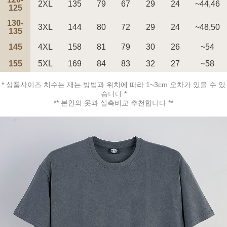
2XL
135
79
67
29
24
~44,46
125
130-
3XL
144
80
72
29
24
~48,50
135
145
4XL
158
81
79
30
26
~54
페이코 ID로 페
PAYCO 바로구매
155
5XL
169
84
83
32
27
~58
* 상품사이즈 치수는 재는 방법과 위치에 따라 1~3cm 오차가 있을 수 있
습니다 *
** 본인의 옷과 실측비교 추천합니다 **