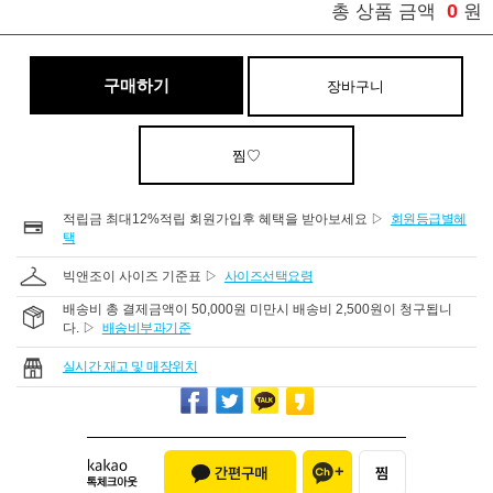
0
총 상품 금액
원
구매하기
장바구니
찜♡
적립금 최대12%적립 회원가입후 혜택을 받아보세요 ▷
회원등급별혜
택
빅앤조이 사이즈 기준표 ▷
사이즈선택요령
배송비 총 결제금액이 50,000원 미만시 배송비 2,500원이 청구됩니
다. ▷
배송비부과기준
실시간 재고 및 매장위치