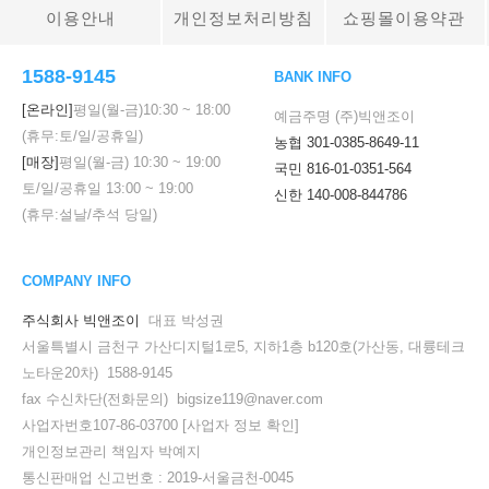
이용안내
개인정보처리방침
쇼핑몰이용약관
1588-9145
BANK INFO
[온라인]
평일(월-금)
10:30
~
18:00
예금주명 (주)빅앤조이
(휴무:토/일/공휴일)
농협 301-0385-8649-11
[매장]
평일(월-금)
10:30
~
19:00
국민 816-01-0351-564
토/일/공휴일
13:00
~
19:00
신한 140-008-844786
(휴무:설날/추석 당일)
COMPANY INFO
주식회사 빅앤조이
대표 박성권
서울특별시 금천구 가산디지털1로5, 지하1층 b120호(가산동, 대륭테크
노타운20차) 1588-9145
fax 수신차단(전화문의) bigsize119@naver.com
사업자번호107-86-03700
[사업자 정보 확인]
개인정보관리 책임자 박예지
통신판매업 신고번호 : 2019-서울금천-0045