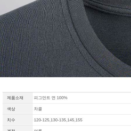
제품소재
피그먼트 면 100%
색상
차콜
치수
120-125,130-135,145,155
계절
여름