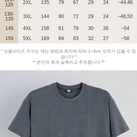
2XL
135
79
67
29
24
~44,46
125
130-
3XL
144
80
72
29
24
~48,50
135
145
4XL
158
81
79
30
26
~54
페이코 ID로 페
PAYCO 바로구매
155
5XL
169
84
83
32
27
~58
* 상품사이즈 치수는 재는 방법과 위치에 따라 1~3cm 오차가 있을 수 있
습니다 *
** 본인의 옷과 실측비교 추천합니다 **