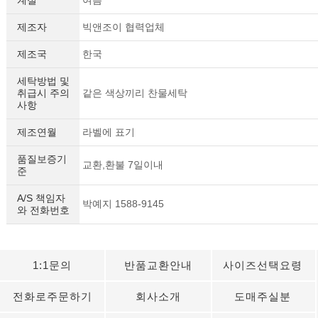
제조자
빅앤조이 협력업체
제조국
한국
세탁방법 및
취급시 주의
같은 색상끼리 찬물세탁
사항
제조연월
라벨에 표기
품질보증기
교환,환불 7일이내
준
A/S 책임자
박예지 1588-9145
와 전화번호
세요!
1:1문의
반품교환안내
사이즈선택요령
전화로주문하기
회사소개
도매주실분