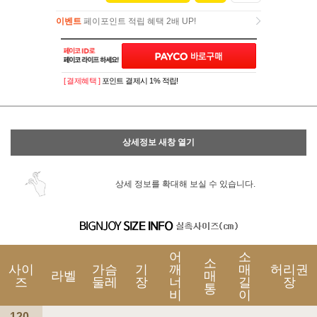
이벤트
페이포인트 적립 혜택 2배 UP!
이벤트
페이포인트 적립 혜택 2배 UP!
[ 결제혜택 ]
포인트 결제시 1% 적립!
상세정보 새창 열기
상세 정보를 확대해 보실 수 있습니다.
어
소
소
사이
가슴
기
깨
매
허리권
라벨
매
즈
둘레
장
너
길
장
통
비
이
120-