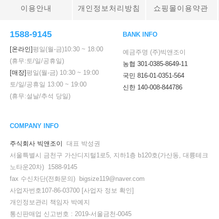
이용안내
개인정보처리방침
쇼핑몰이용약관
1588-9145
BANK INFO
[온라인]
평일(월-금)
10:30
~
18:00
예금주명 (주)빅앤조이
(휴무:토/일/공휴일)
농협 301-0385-8649-11
[매장]
평일(월-금)
10:30
~
19:00
국민 816-01-0351-564
토/일/공휴일
13:00
~
19:00
신한 140-008-844786
(휴무:설날/추석 당일)
COMPANY INFO
주식회사 빅앤조이
대표 박성권
서울특별시 금천구 가산디지털1로5, 지하1층 b120호(가산동, 대륭테크
노타운20차) 1588-9145
fax 수신차단(전화문의) bigsize119@naver.com
사업자번호107-86-03700
[사업자 정보 확인]
개인정보관리 책임자 박예지
통신판매업 신고번호 : 2019-서울금천-0045