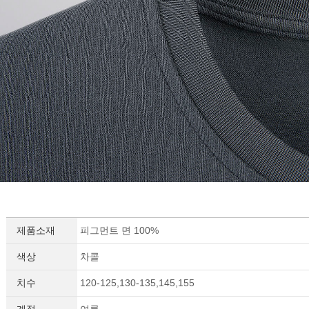
제품소재
피그먼트 면 100%
색상
차콜
치수
120-125,130-135,145,155
계절
여름