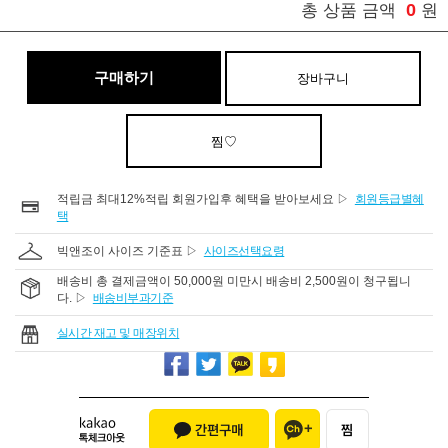
0
총 상품 금액
원
구매하기
장바구니
찜♡
적립금 최대12%적립 회원가입후 혜택을 받아보세요 ▷
회원등급별혜
택
빅앤조이 사이즈 기준표 ▷
사이즈선택요령
배송비 총 결제금액이 50,000원 미만시 배송비 2,500원이 청구됩니
다. ▷
배송비부과기준
실시간 재고 및 매장위치