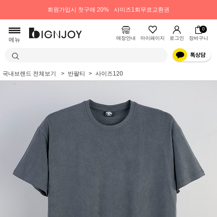
회원가입시 첫구매 20%
사이즈1회무료교환권
0
매장안내
마이페이지
로그인
장바구니
메뉴
국내브랜드 전체보기
반팔티
사이즈120