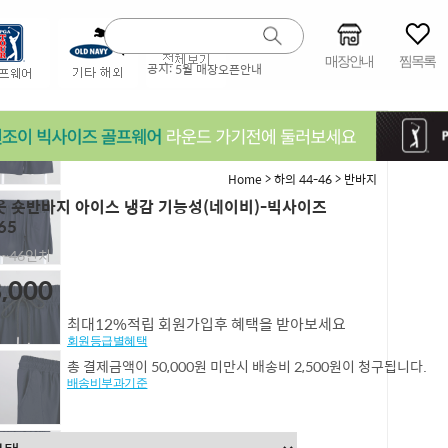
매장안내
찜목록
공지:
5월 매장오픈안내
>
>
Home
하의 44-46
반바지
 숏반바지 아이스 냉감 기능성(네이비)-빅사이즈
65
4,~46인치
,000
최대12%적립 회원가입후 혜택을 받아보세요
회원등급별혜택
총 결제금액이 50,000원 미만시 배송비 2,500원이 청구됩니다.
배송비부과기준