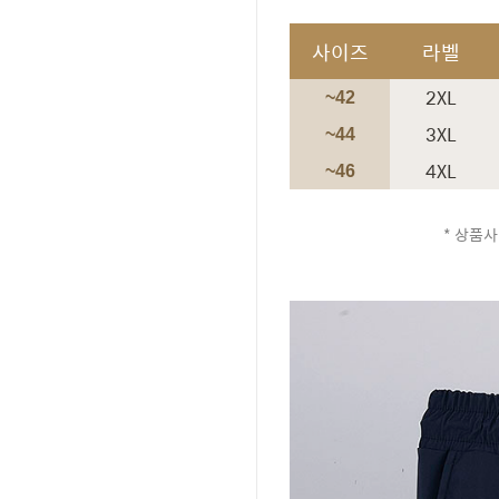
사이즈
라벨
2XL
~42
3XL
~44
4XL
~46
* 상품사