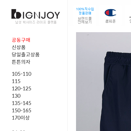
공동구매
신상품
당일출고상품
튼튼의자
105-110
115
120-125
130
135-145
150-165
170이상