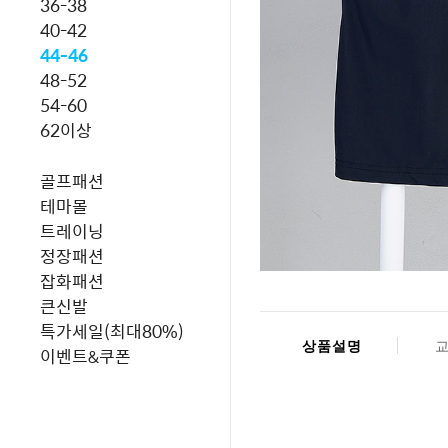
36-38
40-42
44-46
48-52
54-60
62이상
골프패션
테마몰
트레이닝
정장패션
잡화패션
큰신발
특가세일(최대80%)
상품설명
이벤트&쿠폰