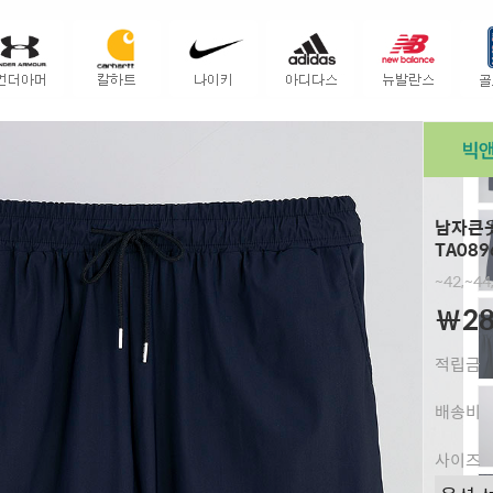
남자큰옷
TA089
~42,~4
￦28
적립금
배송비
사이즈