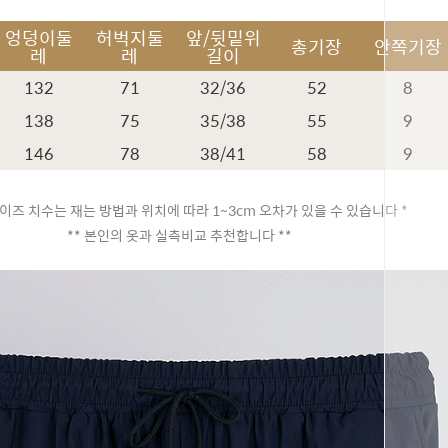
엉덩이둘
허벅지둘
앞/뒷밑위
총기장
안쪽기장
레
레
길이
132
71
32/36
52
8
138
75
35/38
55
9
146
78
38/41
58
9
이즈 치수는 재는 방법과 위치에 따라 1~3cm 오차가 있을 수 있습니다 *
** 본인의 옷과 실측비교 추천합니다 **