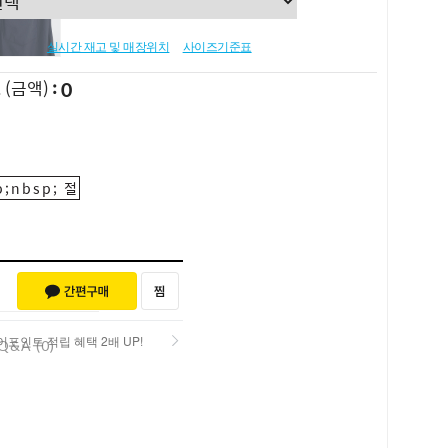
실시간 재고 및 매장위치
사이즈기준표
0
L
(금액)
;nbsp; 절
포인트 적립 혜택 2배 UP!
Q&A (0)
포인트 적립 혜택 2배 UP!