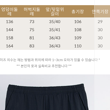
엉덩이둘
허벅지둘
앞/뒷밑위
총기장
안쪽기장
레
레
길이
136
73
35/40
106
29
144
75
35/41
108
30
158
81
36/43
109
30
164
83
36/43
110
30
이즈 치수는 재는 방법과 위치에 따라 1~3cm 오차가 있을 수 있습니다 *
** 본인의 옷과 실측비교 추천합니다 **