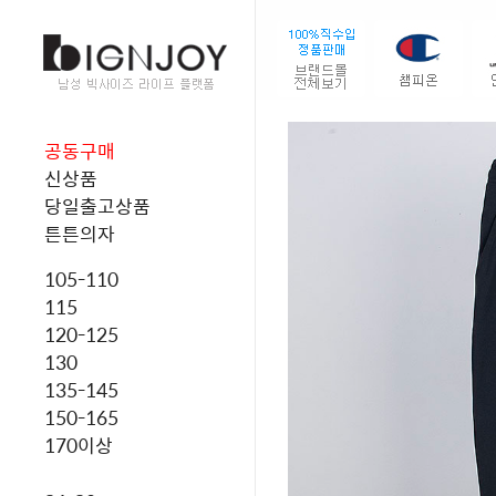
공동구매
신상품
당일출고상품
튼튼의자
105-110
115
120-125
130
135-145
150-165
170이상