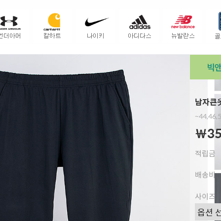
남자큰옷
~44,46
￦35
적립금
배송비
사이즈