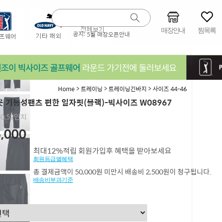
매장안내
찜목록
공지:
5월 매장오픈안내
>
>
>
Home
트레이닝
트레이닝긴바지
사이즈 44-46
 기능성팬츠 편한 일자핏(블랙)-빅사이즈 W08967
,50,52인치
,000
최대12%적립 회원가입후 혜택을 받아보세요
회원등급별혜택
총 결제금액이 50,000원 미만시 배송비 2,500원이 청구됩니다.
배송비부과기준