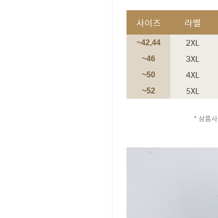
사이즈
라벨
2XL
~42,44
3XL
~46
4XL
~50
5XL
~52
* 상품사