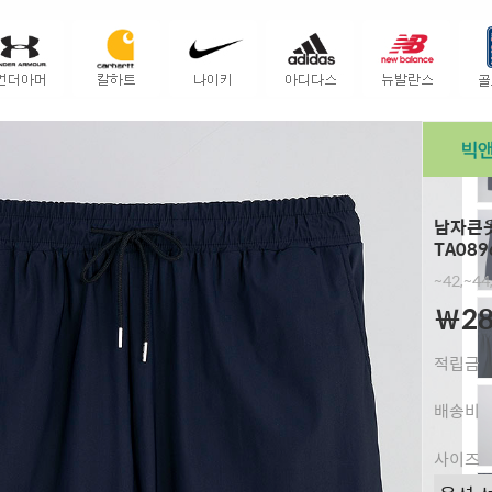
남자큰옷
TA089
~42,~4
￦28
적립금
배송비
사이즈