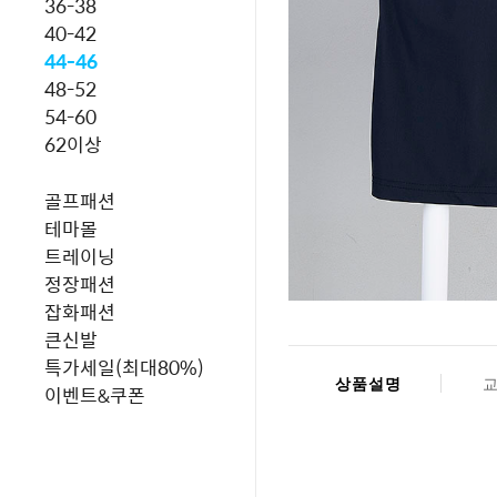
36-38
40-42
44-46
48-52
54-60
62이상
골프패션
테마몰
트레이닝
정장패션
잡화패션
큰신발
특가세일(최대80%)
상품설명
이벤트&쿠폰