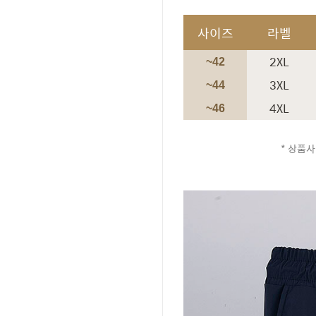
사이즈
라벨
2XL
~42
3XL
~44
4XL
~46
* 상품사