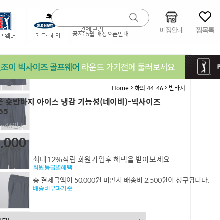
매장안내
찜목록
공지:
5월 매장오픈안내
>
>
Home
하의 44-46
반바지
 숏반바지 아이스 냉감 기능성(네이비)-빅사이즈
65
4,~46인치
,000
최대12%적립 회원가입후 혜택을 받아보세요
회원등급별혜택
총 결제금액이 50,000원 미만시 배송비 2,500원이 청구됩니다.
배송비부과기준