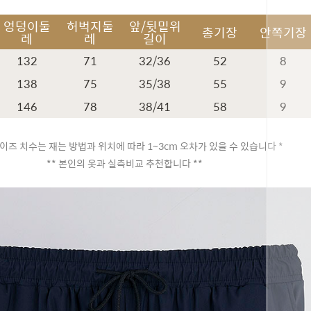
엉덩이둘
허벅지둘
앞/뒷밑위
총기장
안쪽기장
레
레
길이
132
71
32/36
52
8
138
75
35/38
55
9
146
78
38/41
58
9
이즈 치수는 재는 방법과 위치에 따라 1~3cm 오차가 있을 수 있습니다 *
** 본인의 옷과 실측비교 추천합니다 **