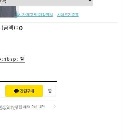
실시간 재고 및 매장위치
사이즈기준표
0
L
(금액)
;nbsp; 절
포인트 적립 혜택 2배 UP!
Q&A (0)
포인트 적립 혜택 2배 UP!