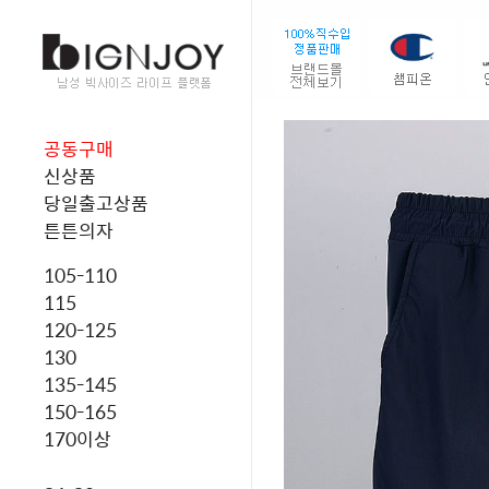
공동구매
신상품
당일출고상품
튼튼의자
105-110
115
120-125
130
135-145
150-165
170이상