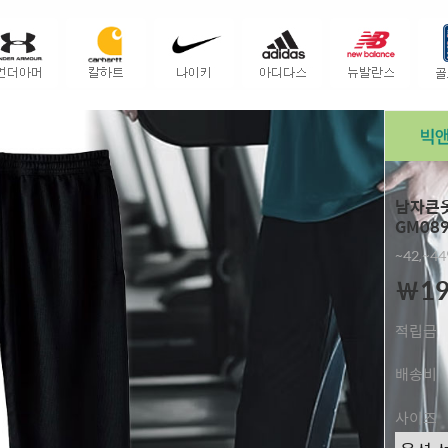
남자큰옷
GM08
~42,~4
￦19
적립금
배송비
사이즈