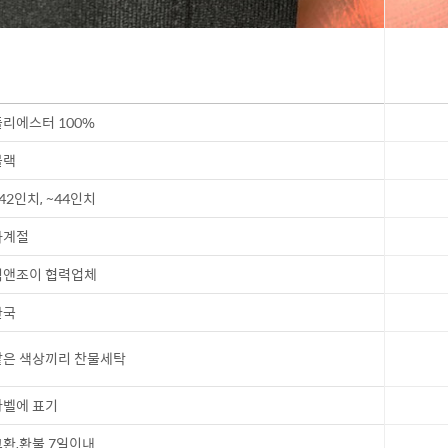
리에스터 100%
블랙
42인치, ~44인치
사계절
앤조이 협력업체
한국
은 색상끼리 찬물세탁
벨에 표기
환,환불 7일이내