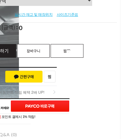
실시간 재고 및 매장위치
사이즈기준표
0
L
(금액)
하기
장바구니
찜♡
포인트 적립 혜택 2배 UP!
포인트 적립 혜택 2배 UP!
]
포인트 결제시 1% 적립!
Q&A (0)