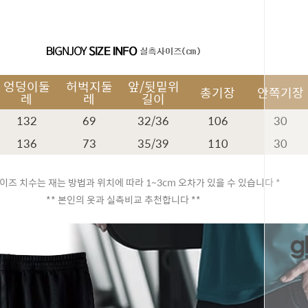
엉덩이둘
허벅지둘
앞/뒷밑위
총기장
안쪽기장
레
레
길이
132
69
32/36
106
30
136
73
35/39
110
30
이즈 치수는 재는 방법과 위치에 따라 1~3cm 오차가 있을 수 있습니다 *
** 본인의 옷과 실측비교 추천합니다 **
페이코 ID