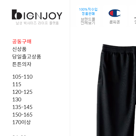
공동구매
신상품
당일출고상품
튼튼의자
105-110
115
120-125
130
135-145
150-165
170이상