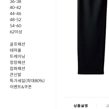
36-38
40-42
44-46
48-52
54-60
62이상
골프패션
테마몰
트레이닝
정장패션
잡화패션
큰신발
특가세일(최대80%)
이벤트&쿠폰
상품설명