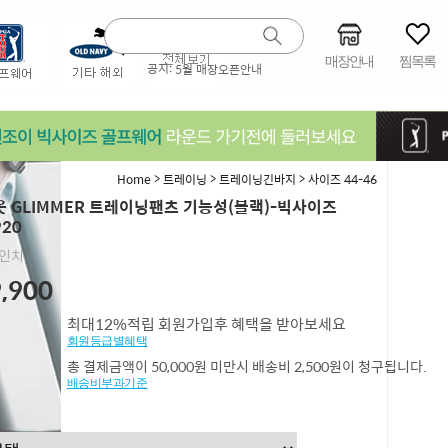
매장안내
찜목록
공지:
5월 매장오픈안내
>
>
>
Home
트레이닝
트레이닝긴바지
사이즈 44-46
 GLIMMER 트레이닝팬츠 기능성(블랙)-빅사이즈
920
4인치
,900
최대12%적립 회원가입후 혜택을 받아보세요
회원등급별혜택
총 결제금액이 50,000원 미만시 배송비 2,500원이 청구됩니다.
배송비부과기준