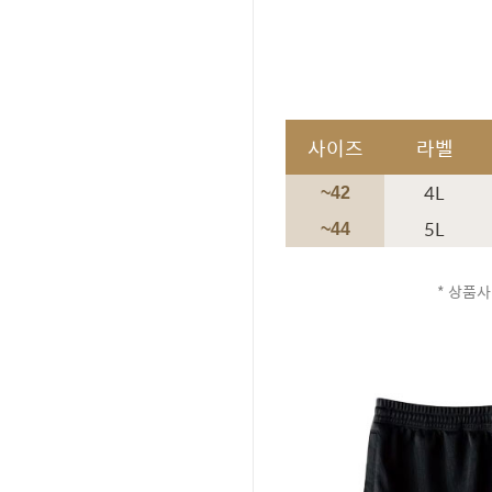
사이즈
라벨
4L
~42
5L
~44
* 상품사