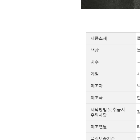
제품소재
폴
색상
치수
~
계절
제조자
빅
제조국
세탁방법 및 취급시
같
주의사항
제조연월
라
품질보증기준
교