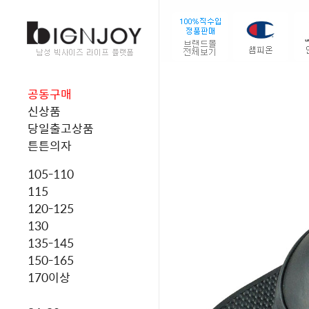
공동구매
신상품
당일출고상품
튼튼의자
105-110
115
120-125
130
135-145
150-165
170이상