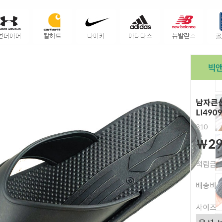
남자큰신
LI490
310
￦29
적립금
배송비
사이즈