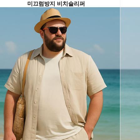
미끄럼방지
비치슬리퍼
페이코 ID