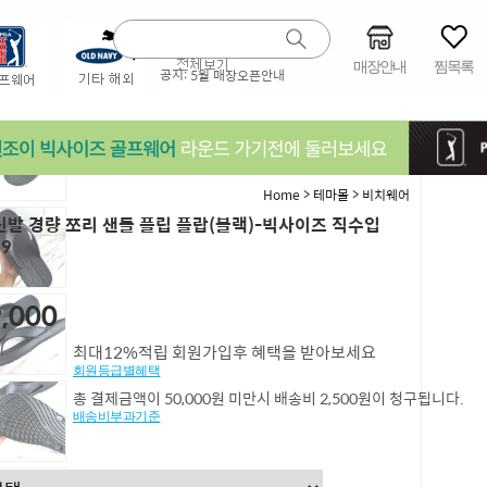
매장안내
찜목록
공지:
5월 매장오픈안내
>
>
Home
테마몰
비치웨어
발 경량 쪼리 샌들 플립 플랍(블랙)-빅사이즈 직수입
99
,000
최대12%적립 회원가입후 혜택을 받아보세요
회원등급별혜택
총 결제금액이 50,000원 미만시 배송비 2,500원이 청구됩니다.
배송비부과기준