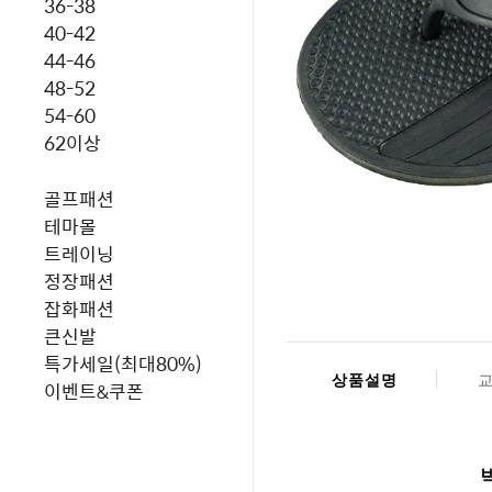
36-38
40-42
44-46
48-52
54-60
62이상
골프패션
테마몰
트레이닝
정장패션
잡화패션
큰신발
특가세일(최대80%)
상품설명
이벤트&쿠폰