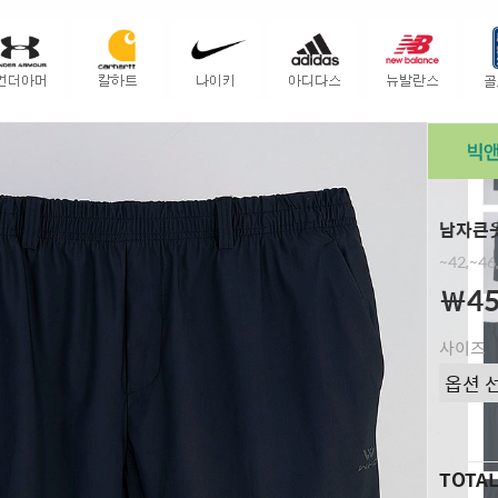
남자큰옷
~42,~4
￦45
사이즈
TOTA