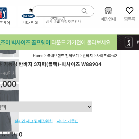
매장안내
찜목록
공지:
5월 매장오픈안내
>
>
>
Home
국내브랜드 전체보기
반바지
사이즈40-42
 기능성 반바지 3지퍼(블랙)-빅사이즈 W88904
6,~48인치
,000
실시간 재고 및 매장위치
사이즈기준표
0
L
(금액)