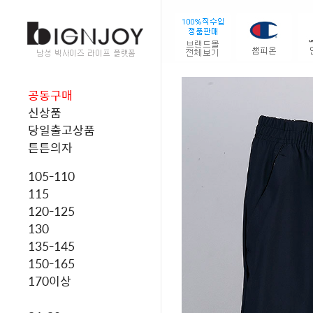
공동구매
신상품
당일출고상품
튼튼의자
105-110
115
120-125
130
135-145
150-165
170이상