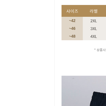
사이즈
라벨
2XL
~42
3XL
~46
4XL
~48
* 상품사