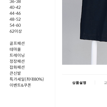
36-38
40-42
44-46
48-52
54-60
62이상
골프패션
테마몰
트레이닝
정장패션
잡화패션
큰신발
특가세일(최대80%)
상품설명
이벤트&쿠폰