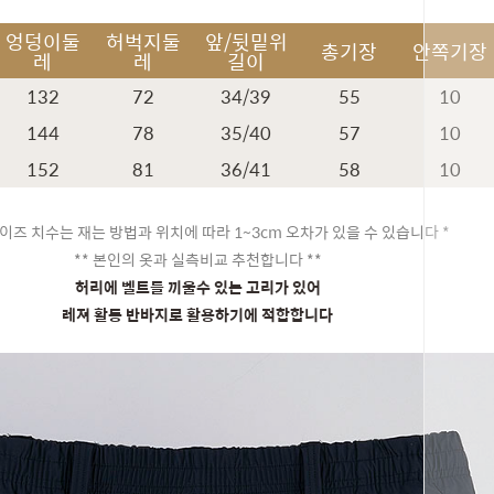
엉덩이둘
허벅지둘
앞/뒷밑위
총기장
안쪽기장
레
레
길이
132
72
34/39
55
10
144
78
35/40
57
10
152
81
36/41
58
10
이즈 치수는 재는 방법과 위치에 따라 1~3cm 오차가 있을 수 있습니다 *
** 본인의 옷과 실측비교 추천합니다 **
허리에 벨트를 끼울수 있는 고리가 있어
페이코 ID
레져 활동 반바지로 활용하기에 적합합니다