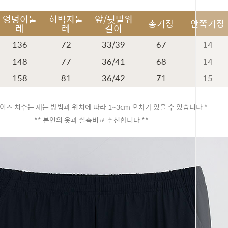
엉덩이둘
허벅지둘
앞/뒷밑위
총기장
안쪽기장
레
레
길이
136
72
33/39
67
14
148
77
36/41
68
14
158
81
36/42
71
15
이즈 치수는 재는 방법과 위치에 따라 1~3cm 오차가 있을 수 있습니다 *
** 본인의 옷과 실측비교 추천합니다 **
페이코 ID