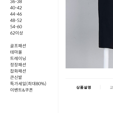
36-38
40-42
44-46
48-52
54-60
62이상
골프패션
테마몰
트레이닝
정장패션
잡화패션
큰신발
특가세일(최대80%)
상품설명
이벤트&쿠폰