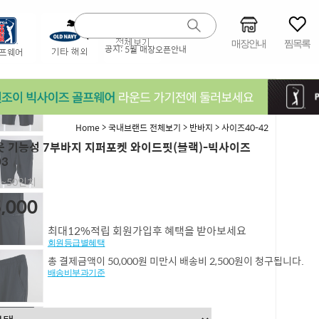
매장안내
찜목록
공지:
5월 매장오픈안내
>
>
>
Home
국내브랜드 전체보기
반바지
사이즈40-42
 기능성 7부바지 지퍼포켓 와이드핏(블랙)-빅사이즈
03
6,~50인치
,000
최대12%적립 회원가입후 혜택을 받아보세요
회원등급별혜택
총 결제금액이 50,000원 미만시 배송비 2,500원이 청구됩니다.
배송비부과기준