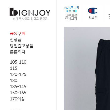
공동구매
신상품
당일출고상품
튼튼의자
105-110
115
120-125
130
135-145
150-165
170이상