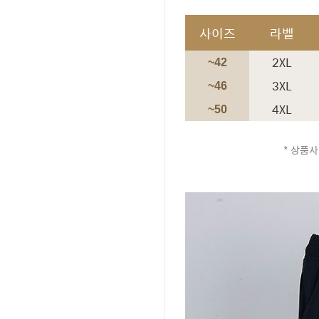
사이즈
라벨
2XL
~42
3XL
~46
4XL
~50
* 상품사