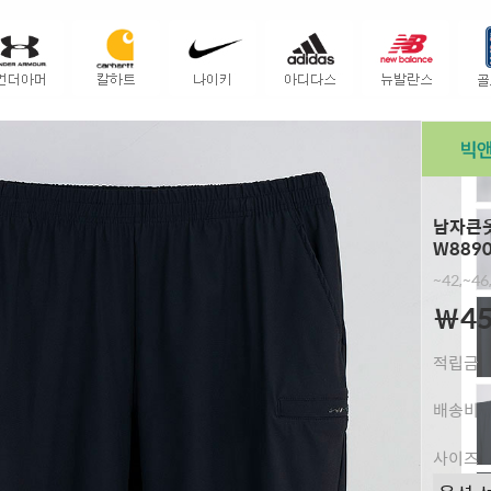
남자큰옷
W889
~42,~4
￦45
적립금
배송비
사이즈