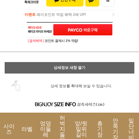
이벤트
페이포인트 적립 혜택 2배 UP!
이벤트
페이포인트 적립 혜택 2배 UP!
[ 결제혜택 ]
포인트 결제시 1% 적립!
상세정보 새창 열기
상세 정보를 확대해 보실 수 있습니다.
허
안
밑
엉덩
벅
앞/뒷
총
사이
쪽
단
라벨
이둘
지
밑위
기
즈
기
너
레
둘
길이
장
장
비