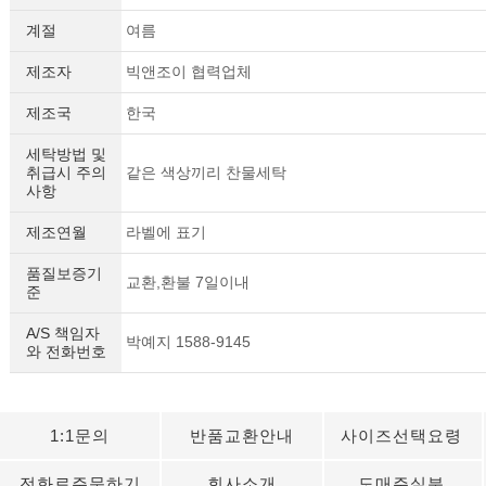
계절
여름
제조자
빅앤조이 협력업체
제조국
한국
세탁방법 및
취급시 주의
같은 색상끼리 찬물세탁
사항
제조연월
라벨에 표기
품질보증기
교환,환불 7일이내
준
A/S 책임자
박예지 1588-9145
와 전화번호
1:1문의
반품교환안내
사이즈선택요령
전화로주문하기
회사소개
도매주실분