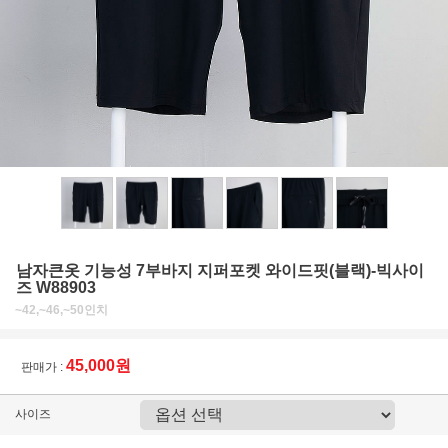
남자큰옷 기능성 7부바지 지퍼포켓 와이드핏(블랙)-빅사이
즈 W88903
~42,~46,~50인치
45,000원
판매가 :
사이즈