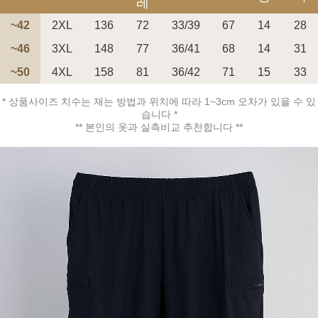
레
~42
2XL
136
72
33/39
67
14
28
~46
3XL
148
77
36/41
68
14
31
~50
4XL
158
81
36/42
71
15
33
페이코 ID로 페
PAYCO 바로구매
* 상품사이즈 치수는 재는 방법과 위치에 따라 1~3cm 오차가 있을 수 있
습니다 *
** 본인의 옷과 실측비교 추천합니다 **