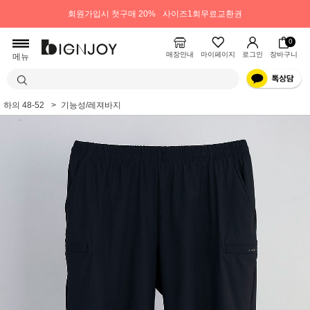
회원가입시 첫구매 20%
사이즈1회무료교환권
0
매장안내
마이페이지
로그인
장바구니
메뉴
하의 48-52
기능성/레져바지