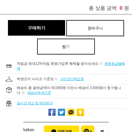
0
총 상품 금액
원
구매하기
장바구니
찜♡
적립금 최대12%적립 회원가입후 혜택을 받아보세요 ▷
회원등급별혜
택
빅앤조이 사이즈 기준표 ▷
사이즈선택요령
배송비 총 결제금액이 50,000원 미만시 배송비 2,500원이 청구됩니
다. ▷
배송비부과기준
실시간 재고 및 매장위치