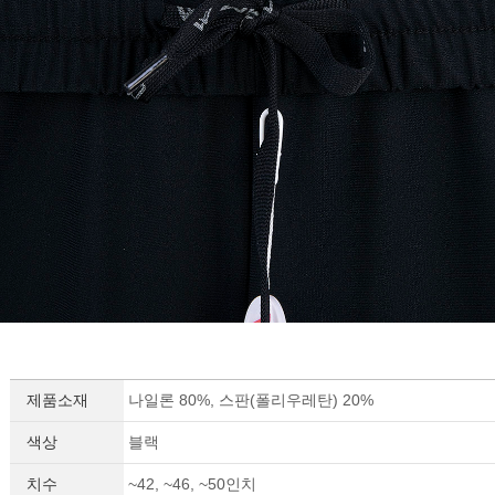
제품소재
나일론 80%, 스판(폴리우레탄) 20%
색상
블랙
치수
~42, ~46, ~50인치