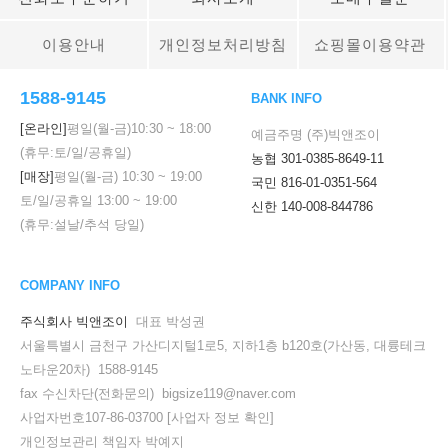
이용안내
개인정보처리방침
쇼핑몰이용약관
1588-9145
BANK INFO
[온라인]
평일(월-금)
10:30
~
18:00
예금주명 (주)빅앤조이
(휴무:토/일/공휴일)
농협 301-0385-8649-11
[매장]
평일(월-금)
10:30
~
19:00
국민 816-01-0351-564
토/일/공휴일
13:00
~
19:00
신한 140-008-844786
(휴무:설날/추석 당일)
COMPANY INFO
주식회사 빅앤조이
대표 박성권
서울특별시 금천구 가산디지털1로5, 지하1층 b120호(가산동, 대륭테크
노타운20차) 1588-9145
fax 수신차단(전화문의) bigsize119@naver.com
사업자번호107-86-03700
[사업자 정보 확인]
개인정보관리 책임자 박예지