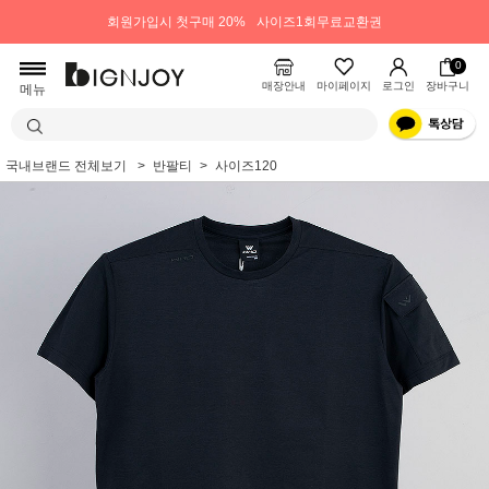
회원가입시 첫구매 20%
사이즈1회무료교환권
0
매장안내
마이페이지
로그인
장바구니
메뉴
국내브랜드 전체보기
반팔티
사이즈120