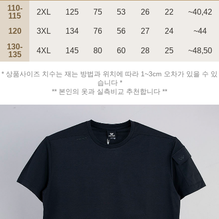
110-
2XL
125
75
53
26
22
~40,42
115
120
3XL
134
76
56
27
24
~44
130-
4XL
145
80
60
28
25
~48,50
135
페이코 ID로 페
PAYCO 바로구매
* 상품사이즈 치수는 재는 방법과 위치에 따라 1~3cm 오차가 있을 수 있
습니다 *
** 본인의 옷과 실측비교 추천합니다 **