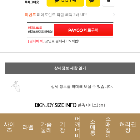
이벤트
페이포인트 적립 혜택 2배 UP!
이벤트
페이포인트 적립 혜택 2배 UP!
[ 결제혜택 ]
포인트 결제시 1% 적립!
상세정보 새창 열기
상세 정보를 확대해 보실 수 있습니다.
어
소
소
사이
가슴
기
깨
매
허리권
라벨
매
즈
둘레
장
너
길
장
통
비
이