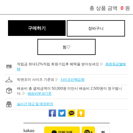
0
총 상품 금액
원
구매하기
장바구니
찜♡
적립금 최대12%적립 회원가입후 혜택을 받아보세요 ▷
회원등급별혜
택
빅앤조이 사이즈 기준표 ▷
사이즈선택요령
배송비 총 결제금액이 50,000원 미만시 배송비 2,500원이 청구됩니
다. ▷
배송비부과기준
실시간 재고 및 매장위치