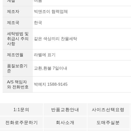
계절
여름
제조자
빅앤조이 협력업체
제조국
한국
세탁방법 및
취급시 주의
같은 색상끼리 찬물세탁
사항
제조연월
라벨에 표기
품질보증기
교환,환불 7일이내
준
A/S 책임자
박예지 1588-9145
와 전화번호
1:1문의
반품교환안내
사이즈선택요령
전화로주문하기
회사소개
도매주실분