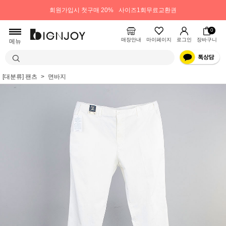
회원가입시 첫구매 20%
사이즈1회무료교환권
0
매장안내
마이페이지
로그인
장바구니
메뉴
[대분류] 팬츠
면바지