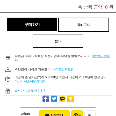
0
총 상품 금액
원
구매하기
장바구니
찜♡
적립금 최대12%적립 회원가입후 혜택을 받아보세요 ▷
회원등급별혜
택
빅앤조이 사이즈 기준표 ▷
사이즈선택요령
배송비 총 결제금액이 50,000원 미만시 배송비 2,500원이 청구됩니
다. ▷
배송비부과기준
실시간 재고 및 매장위치