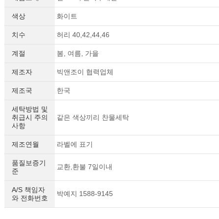
색상
화이트
치수
허리 40,42,44,46
계절
봄, 여름, 가을
제조자
빅앤조이 협력업체
제조국
한국
세탁방법 및
취급시 주의
같은 색상끼리 찬물세탁
사항
제조연월
라벨에 표기
품질보증기
교환,환불 7일이내
준
A/S 책임자
박예지 1588-9145
와 전화번호