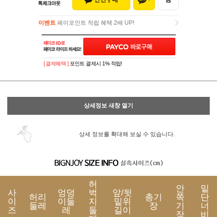
이벤트
페이포인트 적립 혜택 2배 UP!
이벤트
페이포인트 적립 혜택 2배 UP!
[ 결제혜택 ]
포인트 결제시 1% 적립!
상세정보 새창 열기
상세 정보를 확대해 보실 수 있습니다.
허
안
밑
사
엉덩
벅
앞/뒷
허리
총기
쪽
단
이
이둘
지
밑위
둘레
장
기
너
즈
레
둘
길이
장
비