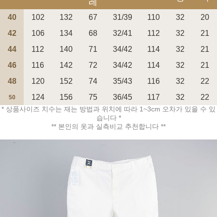
레
40
102
132
67
31/39
110
32
20
42
106
134
68
32/41
112
32
21
44
112
140
71
34/42
114
32
21
페이코 ID로 페
46
116
142
72
34/42
114
32
21
PAYCO 바로구매
48
120
152
74
35/43
116
32
22
124
156
75
36/45
117
32
22
50
* 상품사이즈 치수는 재는 방법과 위치에 따라 1~3cm 오차가 있을 수 있
습니다 *
** 본인의 옷과 실측비교 추천합니다 **