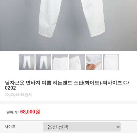
남자큰옷 면바지 여름 히든밴드 스판(화이트)-빅사이즈 C7
0202
40,42,44,46인치
68,000원
판매가 :
사이즈