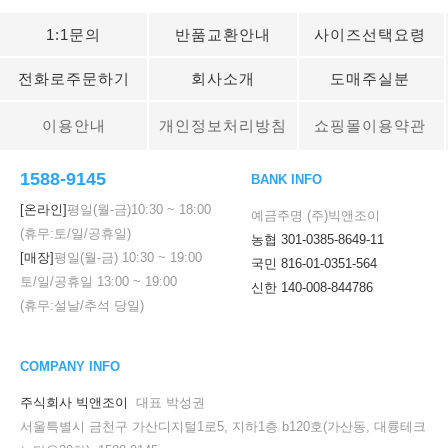
1:1문의
반품교환안내
사이즈선택요령
전화로주문하기
회사소개
도매주실분
이용안내
개인정보처리방침
쇼핑몰이용약관
1588-9145
BANK INFO
[온라인]
평일(월-금)
10:30
~
18:00
예금주명 (주)빅앤조이
(휴무:토/일/공휴일)
농협 301-0385-8649-11
[매장]
평일(월-금)
10:30
~
19:00
국민 816-01-0351-564
토/일/공휴일
13:00
~
19:00
신한 140-008-844786
(휴무:설날/추석 당일)
COMPANY INFO
주식회사 빅앤조이
대표 박성권
서울특별시 금천구 가산디지털1로5, 지하1층 b120호(가산동, 대륭테크